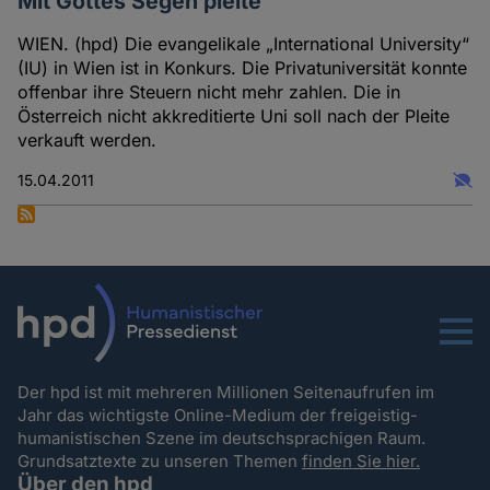
und
Mit Gottes Segen pleite
Cookies
WIEN. (hpd) Die evangelikale „International University“
(IU) in Wien ist in Konkurs. Die Privatuniversität konnte
offenbar ihre Steuern nicht mehr zahlen. Die in
Österreich nicht akkreditierte Uni soll nach der Pleite
verkauft werden.
15.04.2011
Menu
Der hpd ist mit mehreren Millionen Seitenaufrufen im
Jahr das wichtigste Online-Medium der freigeistig-
humanistischen Szene im deutschsprachigen Raum.
Grundsatztexte zu unseren Themen
finden Sie hier.
Über den hpd