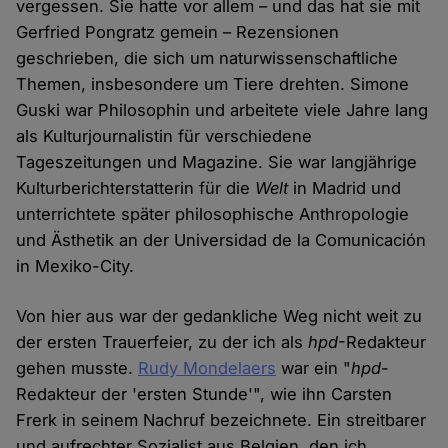
vergessen. Sie hatte vor allem – und das hat sie mit
Gerfried Pongratz gemein – Rezensionen
geschrieben, die sich um naturwissenschaftliche
Themen, insbesondere um Tiere drehten. Simone
Guski war Philosophin und arbeitete viele Jahre lang
als Kulturjournalistin für verschiedene
Tageszeitungen und Magazine. Sie war langjährige
Kulturberichterstatterin für die
Welt
in Madrid und
unterrichtete später philosophische Anthropologie
und Ästhetik an der Universidad de la Comunicación
in Mexiko-City.
Von hier aus war der gedankliche Weg nicht weit zu
der ersten Trauerfeier, zu der ich als
hpd
-Redakteur
gehen musste.
Rudy Mondelaers
war ein "
hpd
-
Redakteur der 'ersten Stunde'", wie ihn Carsten
Frerk in seinem Nachruf bezeichnete. Ein streitbarer
und aufrechter Sozialist aus Belgien, den ich