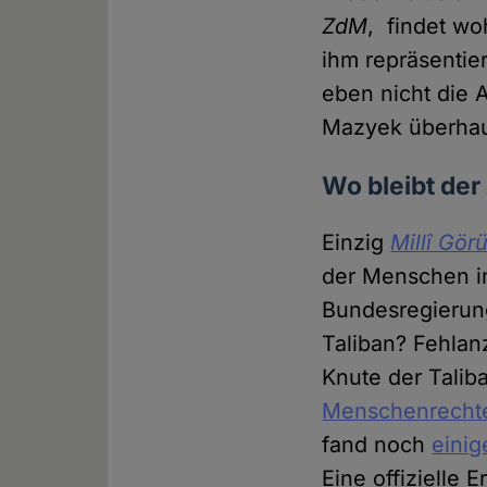
ZdM
, findet wo
ihm repräsentie
eben nicht die
Mazyek überhaup
Wo bleibt der
Einzig
Millî Gör
der Menschen in
Bundesregierung
Taliban? Fehlan
Knute der Talib
Menschenrechte
fand noch
einig
Eine offizielle 