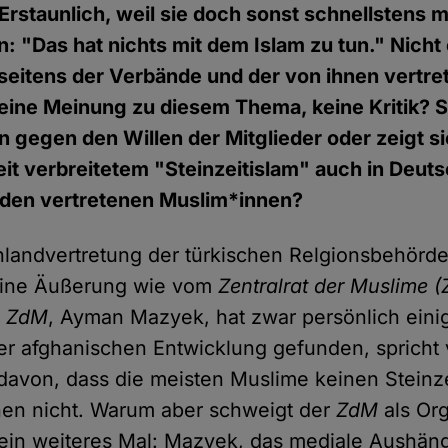
Erstaunlich, weil sie doch sonst schnellstens m
: "Das hat nichts mit dem Islam zu tun." Nicht
seitens der Verbände und der von ihnen vertr
eine Meinung zu diesem Thema, keine Kritik? 
 gegen den Willen der Mitglieder oder zeigt si
t verbreitetem "Steinzeitislam" auch in Deuts
den vertretenen Muslim*innen?
hlandvertretung der türkischen Relgionsbehörd
eine Äußerung wie vom
Zentralrat der Muslime 
s
ZdM
, Ayman Mazyek, hat zwar persönlich eini
r afghanischen Entwicklung gefunden, spricht
davon, dass die meisten Muslime keinen Steinze
nen nicht. Warum aber schweigt der
ZdM
als Org
 ein weiteres Mal: Mazyek, das mediale Aushän