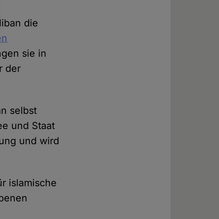
liban die
en
ngen sie in
r der
an selbst
ee und Staat
utung und wird
r islamische
ebenen