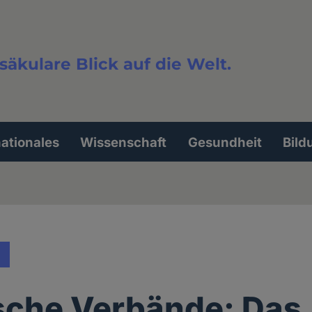
säkulare Blick auf die Welt.
extsuche
nationales
Wissenschaft
Gesundheit
Bild
sche Verbände: Das