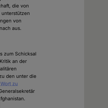
haft, die von
 unterstützen
ungen von
anach aus.
s zum Schicksal
ritik an der
alitären
zu den unter die
 Wort zu
 Generalsekretär
fghanistan.