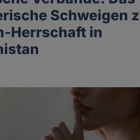
erische Schweigen z
n-Herrschaft in
istan