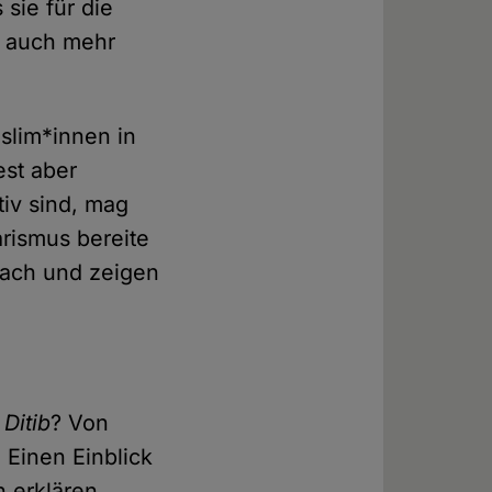
 sie für die
l auch mehr
slim*innen in
st aber
iv sind, mag
arismus bereite
wach und zeigen
a
Ditib
? Von
 Einen Einblick
n erklären