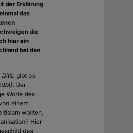
it der Erklärung
 einmal das
etenen
Schweigen die
ch hier ein
chland bei den
e
Ditib
gibt es
(ZdM)
. Der
ge Worte des
 von einem
itislam wollten,
anisation? Hier
geschild des