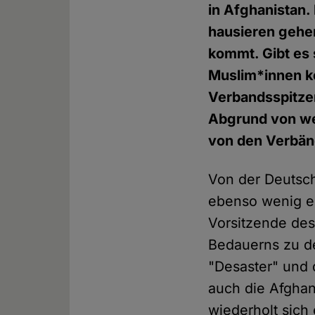
in Afghanistan. 
hausieren gehen
kommt. Gibt es 
Muslim*innen k
Verbandsspitzen
Abgrund von wei
von den Verbän
Von der Deutsc
ebenso wenig 
Vorsitzende de
Bedauerns zu de
"Desaster" und 
auch die Afgha
wiederholt sich