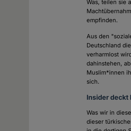
Was, teilen sie a
Machtübernahme
empfinden.
Aus den "sozial
Deutschland di
verharmlost wir
dahinstehen, ab
Muslim*innen ih
sich.
Insider deckt
Was wir in dies
dieser türkisch
in die dortigen