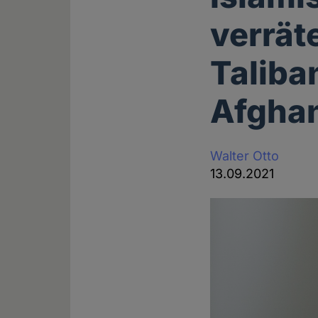
verrät
Taliba
Afghan
Walter Otto
13.09.2021