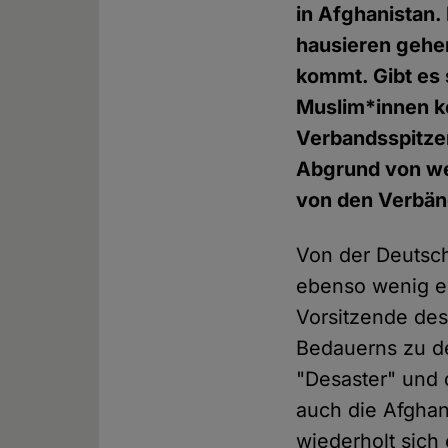
in Afghanistan. 
hausieren gehen
kommt. Gibt es 
Muslim*innen k
Verbandsspitzen
Abgrund von wei
von den Verbän
Von der Deutsc
ebenso wenig 
Vorsitzende de
Bedauerns zu de
"Desaster" und 
auch die Afgha
wiederholt sich