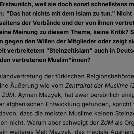
Erstaunlich, weil sie doch sonst schnellstens m
: "Das hat nichts mit dem Islam zu tun." Nicht
seitens der Verbände und der von ihnen vertr
eine Meinung zu diesem Thema, keine Kritik? 
 gegen den Willen der Mitglieder oder zeigt si
t verbreitetem "Steinzeitislam" auch in Deuts
den vertretenen Muslim*innen?
hlandvertretung der türkischen Relgionsbehörd
eine Äußerung wie vom
Zentralrat der Muslime 
s
ZdM
, Ayman Mazyek, hat zwar persönlich eini
r afghanischen Entwicklung gefunden, spricht
davon, dass die meisten Muslime keinen Steinze
nen nicht. Warum aber schweigt der
ZdM
als Org
 ein weiteres Mal: Mazyek, das mediale Aushän