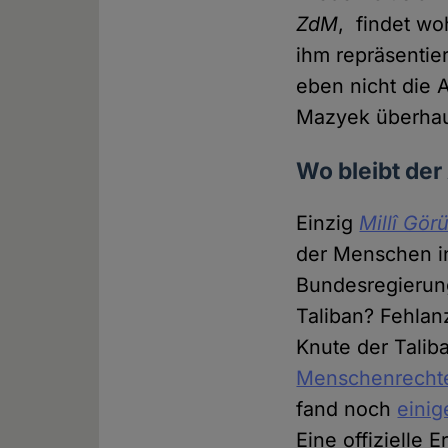
ZdM
, findet wo
ihm repräsentie
eben nicht die
Mazyek überhaup
Wo bleibt der
Einzig
Millî Gör
der Menschen in
Bundesregierung
Taliban? Fehlan
Knute der Talib
Menschenrechte
fand noch
einig
Eine offizielle 