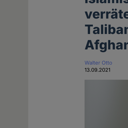
verrät
Taliba
Afghan
Walter Otto
13.09.2021