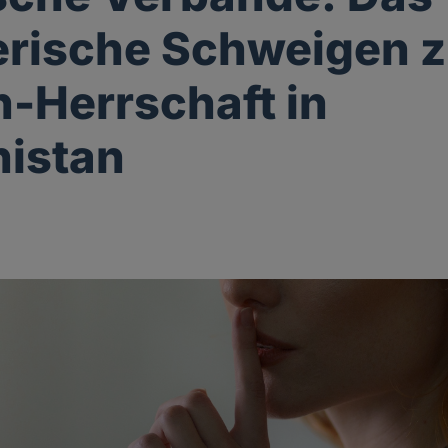
erische Schweigen z
n-Herrschaft in
istan