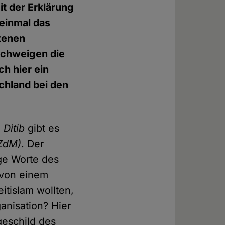
it der Erklärung
 einmal das
etenen
Schweigen die
ch hier ein
chland bei den
e
Ditib
gibt es
(ZdM)
. Der
ge Worte des
 von einem
itislam wollten,
anisation? Hier
geschild des