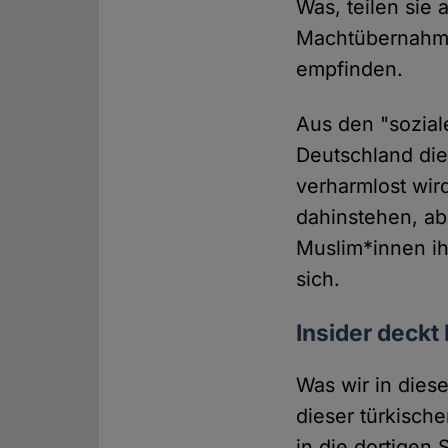
Was, teilen sie a
Machtübernahme
empfinden.
Aus den "sozial
Deutschland di
verharmlost wir
dahinstehen, ab
Muslim*innen ih
sich.
Insider deckt
Was wir in dies
dieser türkisch
in die dortigen