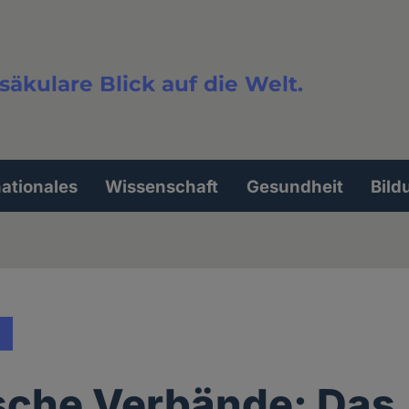
säkulare Blick auf die Welt.
extsuche
nationales
Wissenschaft
Gesundheit
Bild
sche Verbände: Das