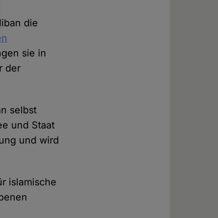
liban die
en
ngen sie in
r der
an selbst
ee und Staat
utung und wird
r islamische
ebenen