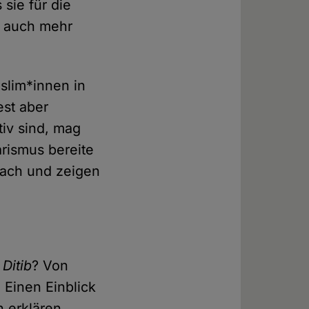
 sie für die
l auch mehr
slim*innen in
st aber
iv sind, mag
arismus bereite
wach und zeigen
a
Ditib
? Von
 Einen Einblick
n erklären