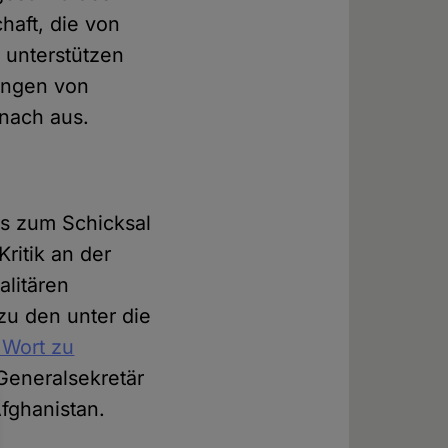
haft, die von
 unterstützen
ungen von
anach aus.
s zum Schicksal
ritik an der
alitären
zu den unter die
 Wort zu
 Generalsekretär
fghanistan.