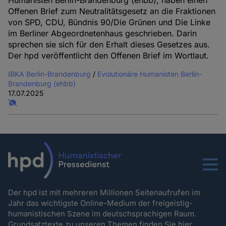
und
Offenen Brief zum Neutralitätsgesetz an die Fraktionen
Cookies
von SPD, CDU, Bündnis 90/Die Grünen und Die Linke
im Berliner Abgeordnetenhaus geschrieben. Darin
sprechen sie sich für den Erhalt dieses Gesetzes aus.
Der hpd veröffentlicht den Offenen Brief im Wortlaut.
IBKA Berlin-Brandenburg
/
Evolutionäre Humanisten Berlin-
Brandenburg (ehbb)
17.07.2025
Menu
Der hpd ist mit mehreren Millionen Seitenaufrufen im
Jahr das wichtigste Online-Medium der freigeistig-
humanistischen Szene im deutschsprachigen Raum.
Grundsatztexte zu unseren Themen
finden Sie hier.