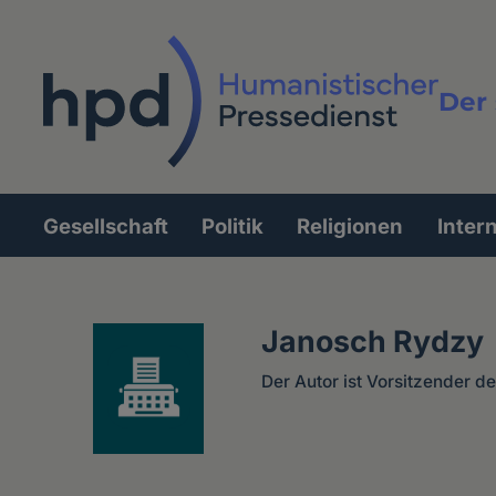
Direkt
zum
Inhalt
Der 
Vollt
Gesellschaft
Politik
Religionen
Inter
Hauptnavigation
Janosch Rydzy
Der Autor ist Vorsitzender d