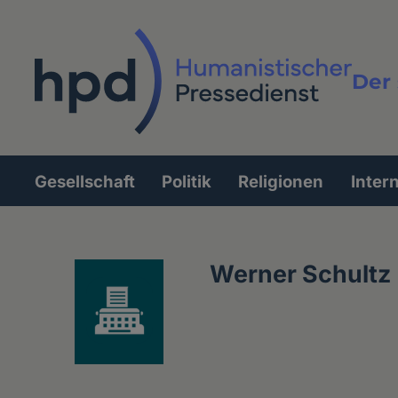
Direkt
zum
Inhalt
Der 
Vollt
Gesellschaft
Politik
Religionen
Inter
Hauptnavigation
Werner Schultz