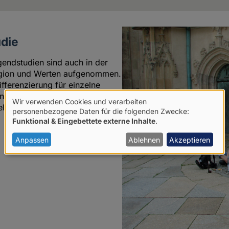
udie
endstudien sind auch in der
ligion und Werten aufgenommen.
fferenzierung für einzelne
en. Es muss davon ausgegangen
Wir verwenden Cookies und verarbeiten
ligionsdistanz erheblich höher
Verwendung
personenbezogene Daten für die folgenden Zwecke:
Funktional & Eingebettete externe Inhalte
.
von
18
personenbezogenen
Anpassen
Ablehnen
Akzeptieren
Daten
und
Cookies