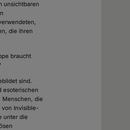
m unsichtbaren
en
 verwendeten,
n, die ihren
ppe braucht
?
bildet sind.
d esoterischen
h: Menschen, die
von Invisible-
 unter die
iösen