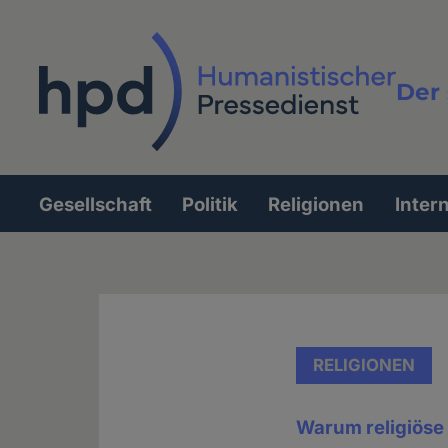
Direkt
zum
Inhalt
Der 
Vollt
Gesellschaft
Politik
Religionen
Inter
Hauptnavigation
RELIGIONEN
Warum religiöse 