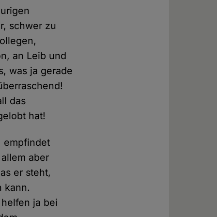
aurigen
er, schwer zu
ollegen,
on, an Leib und
s, was ja gerade
 überraschend!
ll das
elobt hat!
, empfindet
 allem aber
as er steht,
n kann.
helfen ja bei