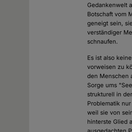
Gedankenwelt au
Botschaft vom M
geneigt sein, s
verständiger Me
schnaufen.
Es ist also kei
vorweisen zu kö
den Menschen an
Sorge ums "Seel
strukturell in d
Problematik nur
weil sie von se
hinterste Glied 
ausgedachten Pr