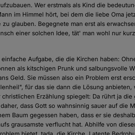
fzubauen. Wer erstmals als Kind die bedeutun
ann im Himmel hört, bei dem die liebe Oma jet
ie zu glauben. Begegnete man erst als erwachs
nsch einer solchen Idee, tät' man wohl nur kurz
ne einfache Aufgabe, die die Kirchen haben: Oh
nnen als kitschigen Prunk und salbungsvolle Wo
s Geld. Sie müssen also ein Problem erst ersc
enheil", für das sie dann die Lösung anbieten,
er christlichen Erzählung spiegelt: Da rührt ja di
 daher, dass Gott so wahnsinnig sauer auf die M
inem Baum gegessen haben, dass er sie deshalb 
aufs grausamste verflucht hat. Abhilfe von dies
oblem bietet, tada, die Kirche. Latente Bedroh