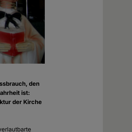
issbrauch, den
hrheit ist:
ktur der Kirche
verlautbarte