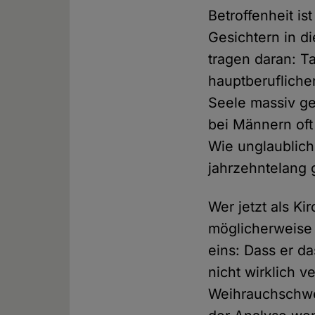
Betroffenheit is
Gesichtern in d
tragen daran: T
hauptberufliche
Seele massiv ge
bei Männern oft
Wie unglaublich
jahrzehntelang 
Wer jetzt als K
möglicherweise 
eins: Dass er d
nicht wirklich v
Weihrauchschwen