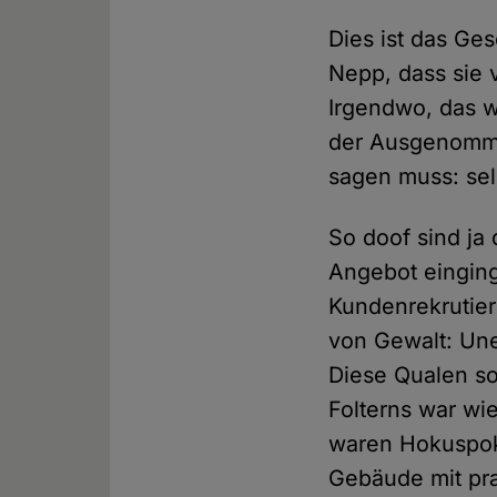
Dies ist das Ges
Nepp, dass sie 
Irgendwo, das we
der Ausgenomme
sagen muss: sel
So doof sind ja
Angebot einging
Kundenrekrutier
von Gewalt: Une
Diese Qualen so
Folterns war wi
waren Hokuspok
Gebäude mit pra