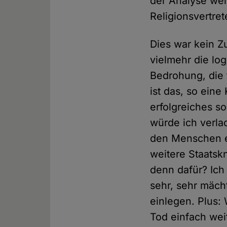
der Analyse wen
Religionsvertret
Dies war kein Z
vielmehr die log
Bedrohung, die 
ist das, so eine
erfolgreiches so
würde ich verlac
den Menschen e
weitere Staatsk
denn dafür? Ich
sehr, sehr mäch
einlegen. Plus:
Tod einfach weit