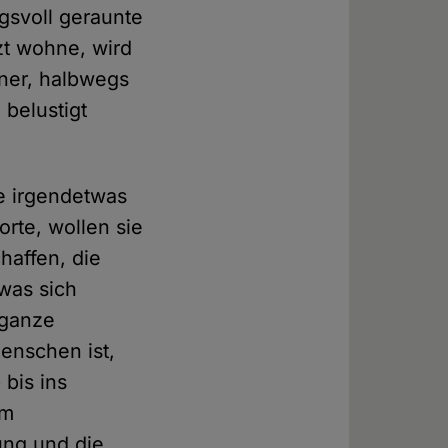
gsvoll geraunte
zt wohne, wird
ener, halbwegs
 belustigt
ne irgendetwas
rte, wollen sie
haffen, die
 was sich
e ganze
enschen ist,
bis ins
em
ung und die