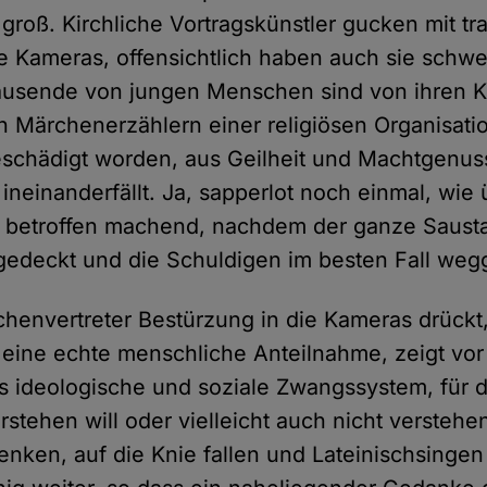
t groß. Kirchliche Vortragskünstler gucken mit tr
ie Kameras, offensichtlich haben auch sie schw
ausende von jungen Menschen sind von ihren K
n Märchenerzählern einer religiösen Organisati
schädigt worden, aus Geilheit und Machtgenus
 ineinanderfällt. Ja, sapperlot noch einmal, wie
 betroffen machend, nachdem der ganze Sausta
gedeckt und die Schuldigen im besten Fall wegg
irchenvertreter Bestürzung in die Kameras drückt
eine echte menschliche Anteilnahme, zeigt vor
as ideologische und soziale Zwangssystem, für d
erstehen will oder vielleicht auch nicht verstehe
ken, auf die Knie fallen und Lateinischsingen 