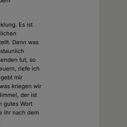
 dem
klung. Es ist
ndlichen
tellt. Denn was
rstaunlich
senden tut, so
euern, riefe ich
gebt mir
was kriegen wir
immel, der ist
n gutes Wort
ie ihr nach dem