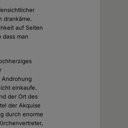
fensichtlicher
ch drankäme.
chkeit auf Seiten
o dass man
hochherziges
r
ie Androhung
icht einkaufe.
nd der Ort des
tel der Akquise
ng durch enorme
irchenvertreter,