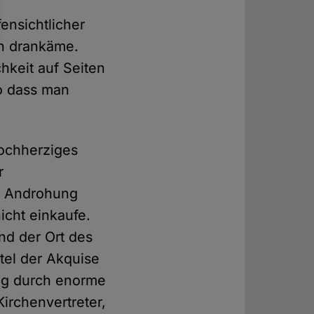
fensichtlicher
ch drankäme.
chkeit auf Seiten
o dass man
hochherziges
r
ie Androhung
icht einkaufe.
nd der Ort des
tel der Akquise
ng durch enorme
irchenvertreter,