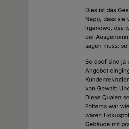
Dies ist das Ges
Nepp, dass sie 
Irgendwo, das we
der Ausgenomme
sagen muss: sel
So doof sind ja
Angebot einging
Kundenrekrutier
von Gewalt: Une
Diese Qualen so
Folterns war wi
waren Hokuspok
Gebäude mit pra