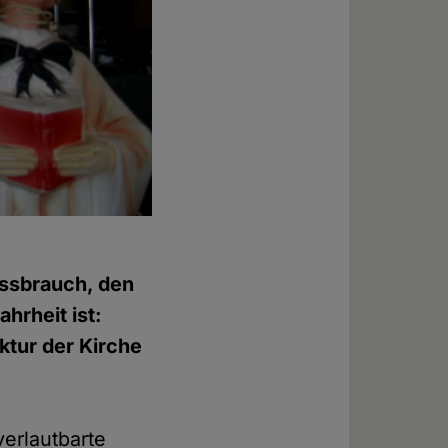
issbrauch, den
hrheit ist:
ktur der Kirche
verlautbarte