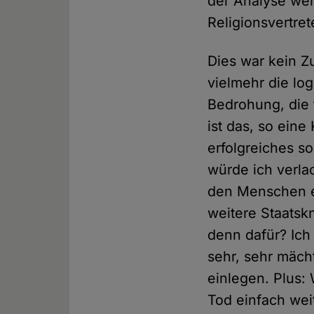
der Analyse wen
Religionsvertret
Dies war kein Z
vielmehr die log
Bedrohung, die 
ist das, so eine
erfolgreiches so
würde ich verlac
den Menschen e
weitere Staatsk
denn dafür? Ich
sehr, sehr mäch
einlegen. Plus:
Tod einfach weit