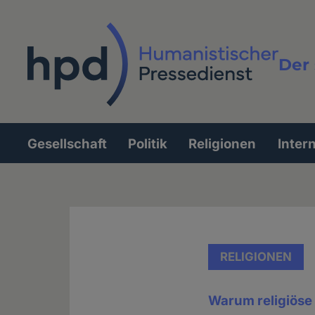
Direkt
zum
Inhalt
Der 
Vollt
Gesellschaft
Politik
Religionen
Inter
Hauptnavigation
RELIGIONEN
Warum religiöse 