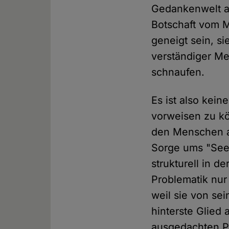
Gedankenwelt au
Botschaft vom M
geneigt sein, s
verständiger Me
schnaufen.
Es ist also kei
vorweisen zu kö
den Menschen an
Sorge ums "Seel
strukturell in d
Problematik nur
weil sie von se
hinterste Glied 
ausgedachten Pr