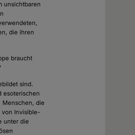
m unsichtbaren
en
 verwendeten,
n, die ihren
ppe braucht
?
bildet sind.
d esoterischen
h: Menschen, die
von Invisible-
 unter die
iösen