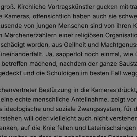
t groß. Kirchliche Vortragskünstler gucken mit tr
ie Kameras, offensichtlich haben auch sie schw
ausende von jungen Menschen sind von ihren K
n Märchenerzählern einer religiösen Organisati
schädigt worden, aus Geilheit und Machtgenus
 ineinanderfällt. Ja, sapperlot noch einmal, wie
 betroffen machend, nachdem der ganze Sausta
gedeckt und die Schuldigen im besten Fall wegg
irchenvertreter Bestürzung in die Kameras drückt
eine echte menschliche Anteilnahme, zeigt vor
as ideologische und soziale Zwangssystem, für d
erstehen will oder vielleicht auch nicht verstehe
ken, auf die Knie fallen und Lateinischsingen 