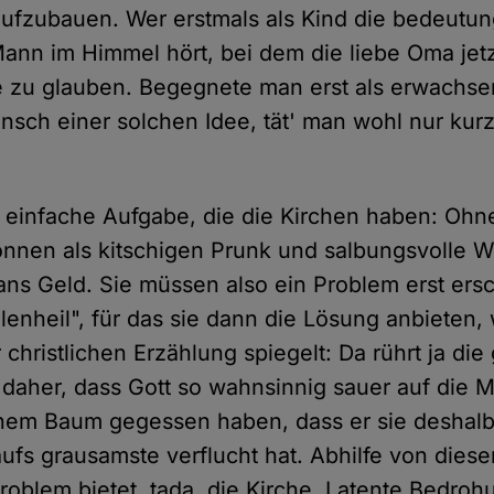
fzubauen. Wer erstmals als Kind die bedeutun
ann im Himmel hört, bei dem die liebe Oma jet
ie zu glauben. Begegnete man erst als erwachs
nsch einer solchen Idee, tät' man wohl nur kurz
ne einfache Aufgabe, die die Kirchen haben: Oh
nnen als kitschigen Prunk und salbungsvolle Wo
s Geld. Sie müssen also ein Problem erst ersc
enheil", für das sie dann die Lösung anbieten,
er christlichen Erzählung spiegelt: Da rührt ja di
 daher, dass Gott so wahnsinnig sauer auf die M
inem Baum gegessen haben, dass er sie deshalb 
aufs grausamste verflucht hat. Abhilfe von dies
oblem bietet, tada, die Kirche. Latente Bedroh