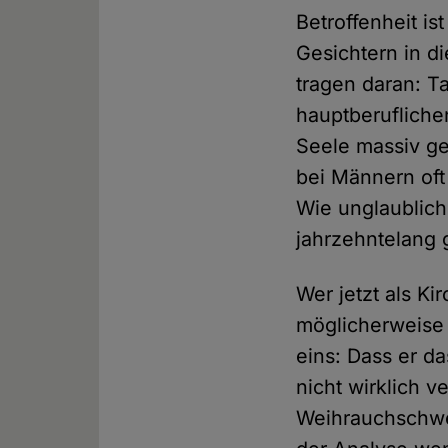
Betroffenheit is
Gesichtern in d
tragen daran: T
hauptberufliche
Seele massiv ge
bei Männern oft
Wie unglaublich
jahrzehntelang 
Wer jetzt als K
möglicherweise 
eins: Dass er d
nicht wirklich v
Weihrauchschwen