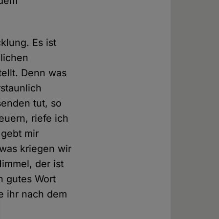
 dem
klung. Es ist
ndlichen
tellt. Denn was
rstaunlich
senden tut, so
euern, riefe ich
gebt mir
was kriegen wir
immel, der ist
n gutes Wort
ie ihr nach dem