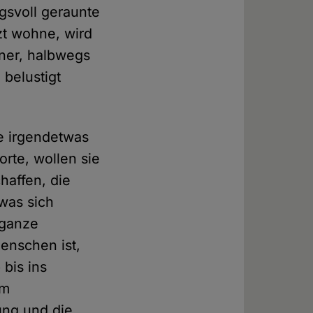
gsvoll geraunte
zt wohne, wird
ener, halbwegs
 belustigt
ne irgendetwas
rte, wollen sie
haffen, die
 was sich
e ganze
enschen ist,
bis ins
em
ung und die