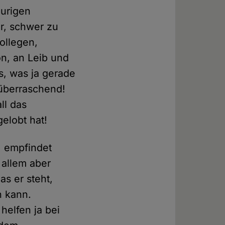
aurigen
er, schwer zu
ollegen,
on, an Leib und
s, was ja gerade
 überraschend!
ll das
elobt hat!
, empfindet
 allem aber
as er steht,
n kann.
helfen ja bei