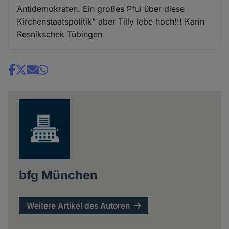
und
Antidemokraten. Ein großes Pfui über diese
Cookies
Kirchenstaatspolitik" aber Tilly lebe hoch!!! Karin
Resnikschek Tübingen
Share
news
bfg München
Weitere Artikel des Autoren