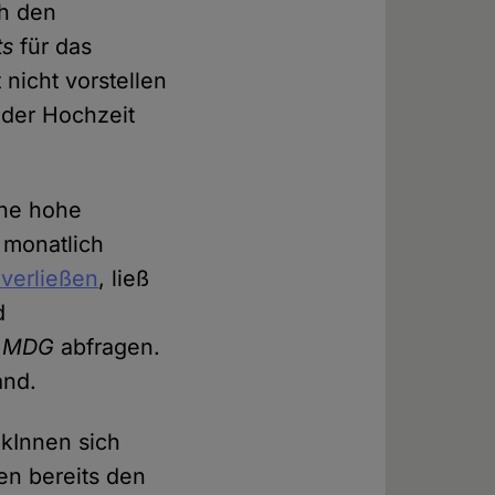
ch den
ts
für das
nicht vorstellen
 der Hochzeit
ine hohe
 monatlich
verließen
, ließ
d
a
MDG
abfragen.
and.
ikInnen sich
en bereits den