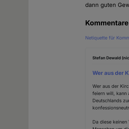
dann guten Gew
Kommentar
Netiquette für Kom
Stefan Dewald (nic
Wer aus der K
Wer aus der Kirc
feiern will, kan
Deutschlands zur
konfessionsneutra
Da diese keinen 