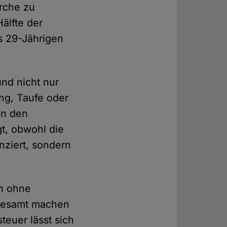
irche zu
älfte der
s 29-Jährigen
nd nicht nur
ng, Taufe oder
on den
t, obwohl die
nziert, sondern
ch ohne
andesamt machen
teuer lässt sich