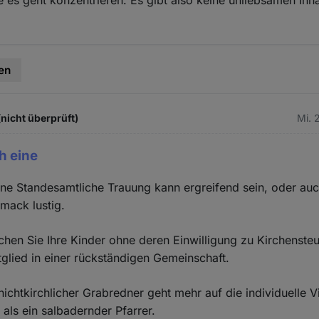
es geht konzentrieren. Es gibt also keine unliebsamen Inh
en
(nicht überprüft)
Mi. 
h eine
ine Standesamtliche Trauung kann ergreifend sein, oder au
mack lustig.
hen Sie Ihre Kinder ohne deren Einwilligung zu Kirchenste
glied in einer rückständigen Gemeinschaft.
nichtkirchlicher Grabredner geht mehr auf die individuelle V
 als ein salbadernder Pfarrer.