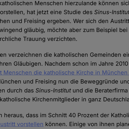
 katholischen Menschen hierzulande können si
vorstellen, hat jetzt eine Studie des
Sinus-Institu
en und Freising ergeben. Wer sich den Austritt 
 zwingend gläubig, möchte aber zum Beispiel bei
irchliche Trauung verzichten.
hren verzeichnen die katholischen Gemeinden e
 ihren Gläubigen. Nachdem schon im Jahre 2010
t Menschen die katholische Kirche in München 
München und Freising nun die Beweggründe un
ken durch das
Sinus-Institut
und die Beraterfirm
katholische Kirchenmitglieder in ganz Deutschl
ch heraus, dass im Schnitt 40 Prozent der Kathol
stritt vorstellen
können. Einige von ihnen plan