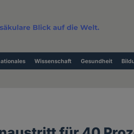
säkulare Blick auf die Welt.
extsuche
nationales
Wissenschaft
Gesundheit
Bild
naustritt für 40 Pro