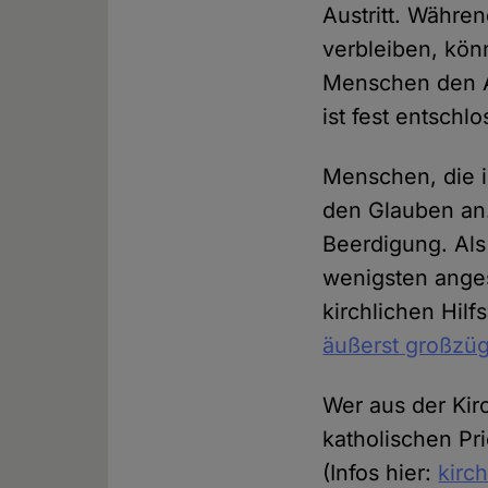
Austritt. Währe
verbleiben, kön
Menschen den Au
ist fest entschl
Menschen, die i
den Glauben an.
Beerdigung. Als
wenigsten anges
kirchlichen Hil
äußerst großzüg
Wer aus der Kir
katholischen Pr
(Infos hier:
kirch