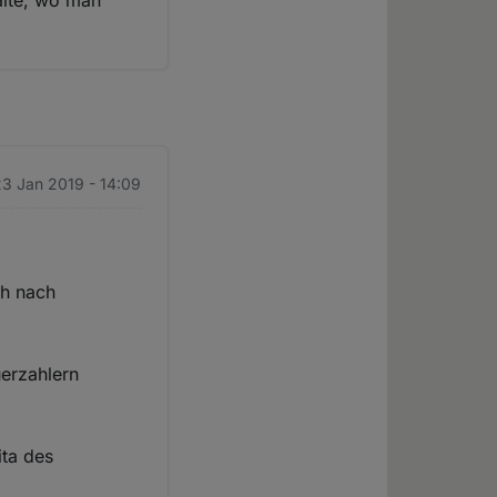
alte, wo man
23 Jan 2019 - 14:09
ch nach
uerzahlern
ita des