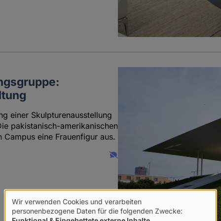
ungsgruppe:
ltung
ng einer Skulpturenausstellung
Die pakistanisch-amerikanischen
en Campus eine Frauenfigur aus.
Wir verwenden Cookies und verarbeiten
Verwendung
personenbezogene Daten für die folgenden Zwecke:
Funktional & Eingebettete externe Inhalte
.