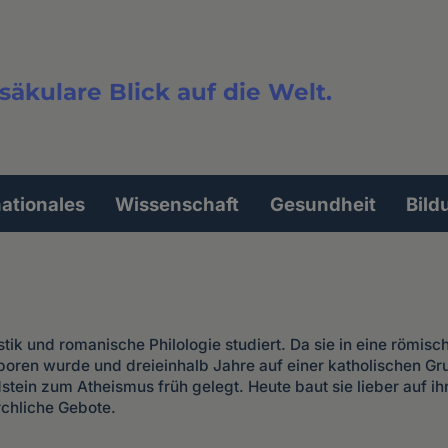
säkulare Blick auf die Welt.
extsuche
nationales
Wissenschaft
Gesundheit
Bild
ik und romanische Philologie studiert. Da sie in eine römisc
eboren wurde und dreieinhalb Jahre auf einer katholischen G
stein zum Atheismus früh gelegt. Heute baut sie lieber auf ih
rchliche Gebote.