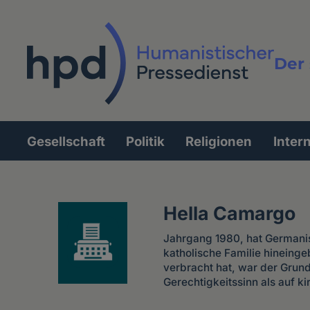
Direkt
zum
Inhalt
Der 
Vollt
Gesellschaft
Politik
Religionen
Inter
Hauptnavigation
Hella Camargo
Jahrgang 1980, hat Germanist
katholische Familie hineing
verbracht hat, war der Grund
Gerechtigkeitssinn als auf ki