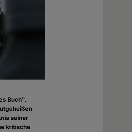
es Buch".
gutgeheißen
nis seiner
e kritische