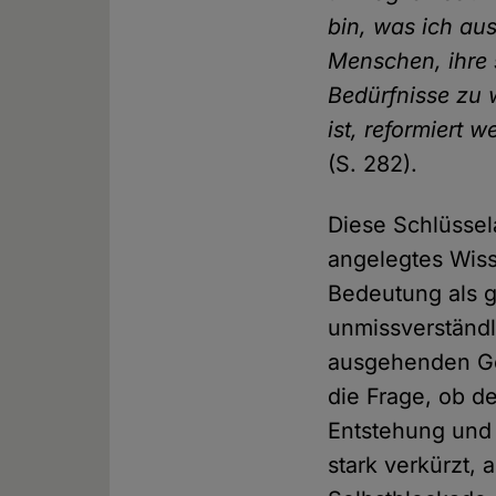
bin, was ich aus
Menschen, ihre s
Bedürfnisse zu 
ist, reformiert 
(S. 282).
Diese Schlüssel
angelegtes Wiss
Bedeutung als gr
unmissverständ
ausgehenden Ge
die Frage, ob d
Entstehung und 
stark verkürzt, 