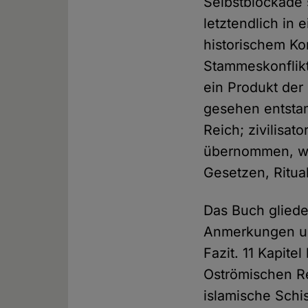
Selbstblockade 
letztendlich in
historischem Kon
Stammeskonflikt
ein Produkt de
gesehen entstam
Reich; zivilisat
übernommen, wo
Gesetzen, Ritu
Das Buch gliede
Anmerkungen und
Fazit. 11 Kapite
Oströmischen Re
islamische Schi