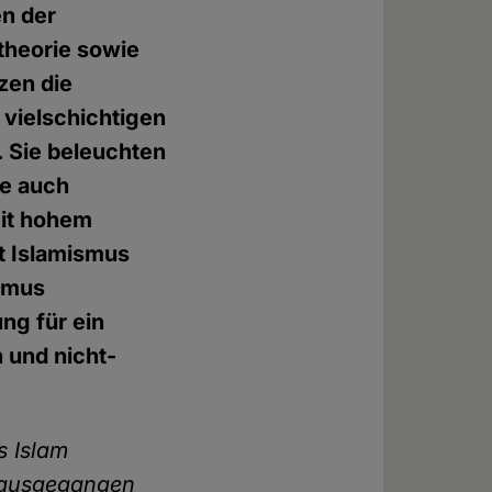
en der
theorie sowie
zen die
 vielschichtigen
. Sie beleuchten
ie auch
mit hohem
t Islamismus
ismus
ng für ein
 und nicht-
s Islam
n ausgegangen