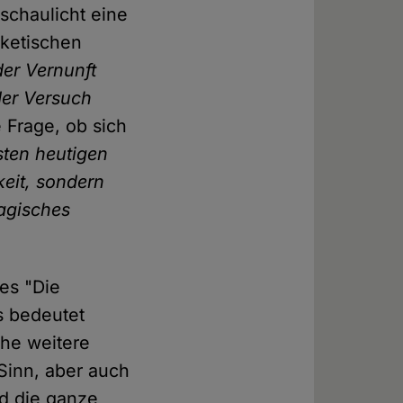
schaulicht eine
sketischen
der Vernunft
der Versuch
Frage, ob sich
sten heutigen
eit, sondern
magisches
es "Die
s bedeutet
che weitere
Sinn, aber auch
nd die ganze