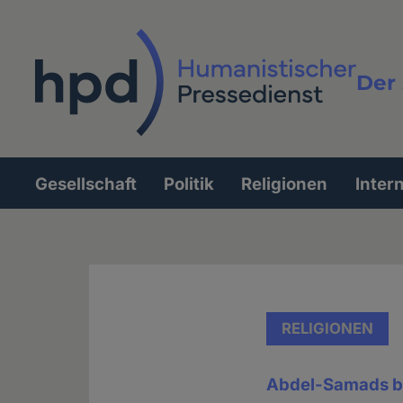
Direkt
zum
Inhalt
Der 
Vollt
Gesellschaft
Politik
Religionen
Inter
Hauptnavigation
RELIGIONEN
Abdel-Samads bi