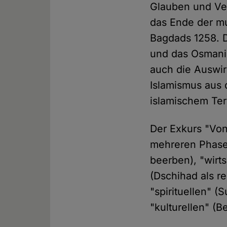
Glauben und Ver
das Ende der mu
Bagdads 1258. D
und das Osmanis
auch die Auswir
Islamismus aus 
islamischem Ter
Der Exkurs "Von
mehreren Phasen
beerben), "wirt
(Dschihad als re
"spirituellen" 
"kulturellen" (