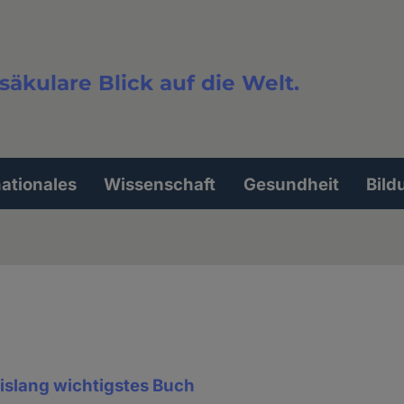
säkulare Blick auf die Welt.
extsuche
nationales
Wissenschaft
Gesundheit
Bild
slang wichtigstes Buch