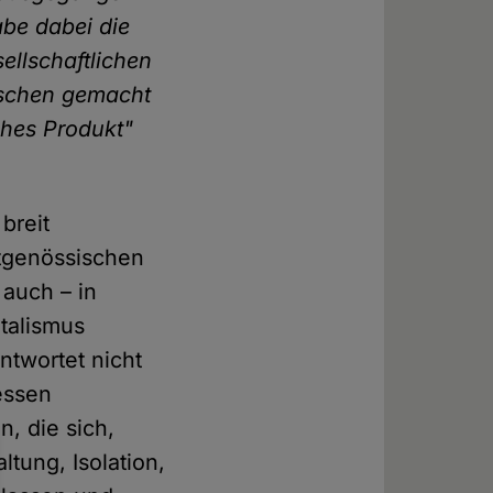
abe dabei die
sellschaftlichen
nschen gemacht
ches Produkt"
breit
itgenössischen
 auch – in
talismus
twortet nicht
essen
, die sich,
ltung, Isolation,