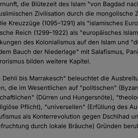
nunft, die Blütezeit des Islam "von Bagdad na
slimischen Zivilisation durch die mongolische 
ie Kreuzzüge (1095–1291) als "islamisches Eu
che Reich (1299–1922) als "europäisches Isla
kungen des Kolonialismus auf den Islam und "d
dem Bauch der Niederlage" mit Salafismus, Pa
rorismus bilden weitere Kapitel.
 Dehli bis Marrakesch" beleuchtet die Ausbreitu
, die im Wesentlichen auf "politischen" (Byza
schaftlichen" (Dürren und Hungersnöte), "theol
ligiöse Pflicht), "universellen" (Erfüllung des Au
(Sufismus als Konterrevolution gegen Dschihad u
Befruchtung durch lokale Bräuche) Gründen beru