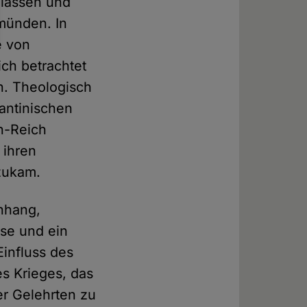
 lassen und
 münden. In
e von
ich betrachtet
n. Theologisch
antinischen
en-Reich
 ihren
zukam.
Anhang,
rse und ein
Einfluss des
s Krieges, das
er Gelehrten zu