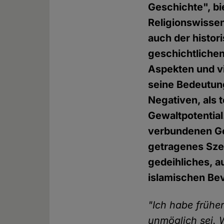
Geschichte", bi
Religionswissen
auch der histor
geschichtlichen
Aspekten und vi
seine Bedeutung 
Negativen, als 
Gewaltpotentia
verbundenen Ge
getragenes Sze
gedeihliches, a
islamischen Bev
"Ich habe frühe
unmöglich sei. 