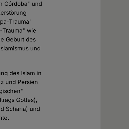
ch Córdoba" und
Zerstörung
ropa-Trauma"
m-Trauma" wie
ie Geburt des
nislamismus und
ng des Islam in
nz und Persien
ogischen"
ftrags Gottes),
nd Scharia) und
hte.