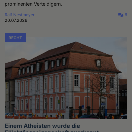
prominenten Verteidigern.
Ralf Nestmeyer
6
20.07.2026
RECHT
Einem Atheisten wurde die