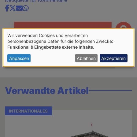
Netiquette für Kommentare
Share
news
Wir verwenden Cookies und verarbeiten
Verwendung
personenbezogene Daten für die folgenden Zwecke:
Funktional & Eingebettete externe Inhalte
.
von
Mehr lesen über:
personenbezogenen
Anpassen
Ablehnen
Akzeptieren
Sterbehilfe
Sterbehilfe
Humanes Sterben
Daten
und
Cookies
Verwandte Artikel
INTERNATIONALES