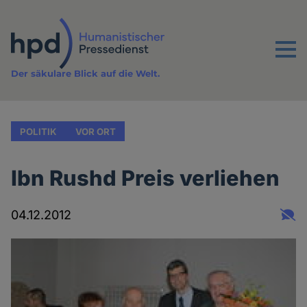
Direkt
zum
Inhalt
Menu
Der säkulare Blick auf die Welt.
POLITIK
VOR ORT
Ibn Rushd Preis verliehen
04.12.2012