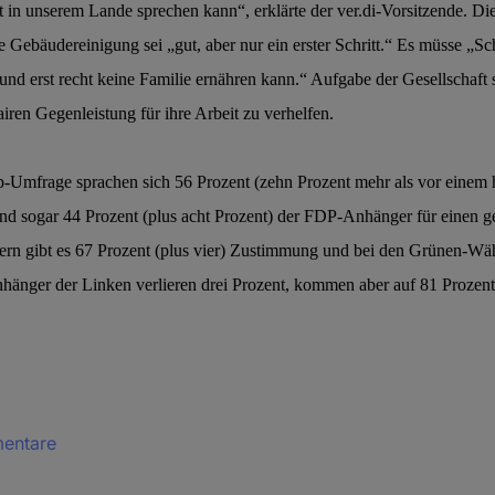
t in unserem Lande sprechen kann“, erklärte der ver.di-Vorsitzende. D
e Gebäudereinigung sei „gut, aber nur ein erster Schritt.“ Es müsse „Sc
nd erst recht keine Familie ernähren kann.“ Aufgabe der Gesellschaft s
airen Gegenleistung für ihre Arbeit zu verhelfen.
p-Umfrage sprachen sich 56 Prozent (zehn Prozent mehr als vor einem 
ogar 44 Prozent (plus acht Prozent) der FDP-Anhänger für einen ge
rn gibt es 67 Prozent (plus vier) Zustimmung und bei den Grünen-Wäh
nhänger der Linken verlieren drei Prozent, kommen aber auf 81 Prozent
mentare