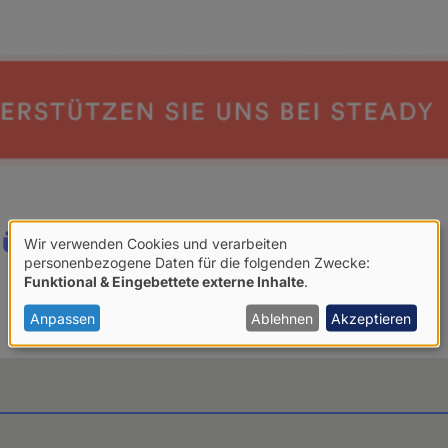
 über:
Wir verwenden Cookies und verarbeiten
Verwendung
personenbezogene Daten für die folgenden Zwecke:
Funktional & Eingebettete externe Inhalte
.
von
personenbezogenen
Anpassen
Ablehnen
Akzeptieren
Daten
und
Cookies