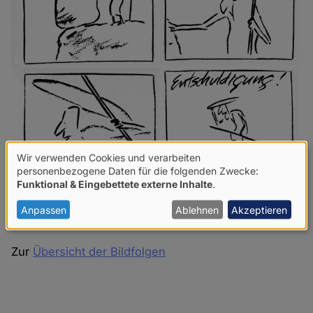
Wir verwenden Cookies und verarbeiten
Verwendung
personenbezogene Daten für die folgenden Zwecke:
Funktional & Eingebettete externe Inhalte
.
von
personenbezogenen
Anpassen
Ablehnen
Akzeptieren
Daten
und
Zur
Übersicht der Bildfolgen
Cookies