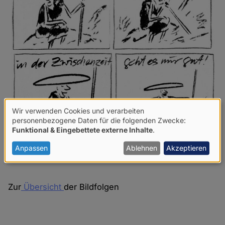
Wir verwenden Cookies und verarbeiten
Verwendung
personenbezogene Daten für die folgenden Zwecke:
Funktional & Eingebettete externe Inhalte
.
von
personenbezogenen
Anpassen
Ablehnen
Akzeptieren
Daten
und
Zur
Übersicht
der Bildfolgen
Cookies