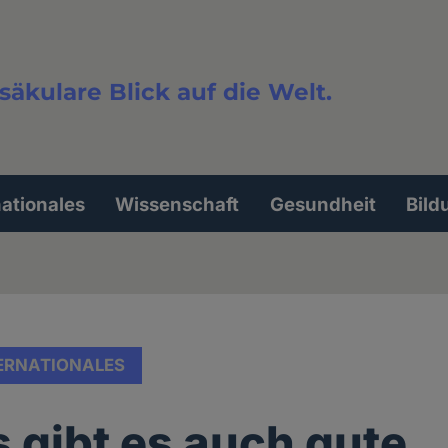
säkulare Blick auf die Welt.
extsuche
nationales
Wissenschaft
Gesundheit
Bild
ERNATIONALES
s gibt es auch gute