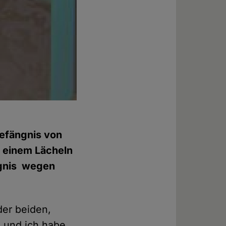
Gefängnis von
t einem Lächeln
ngnis wegen
der beiden,
- und ich habe