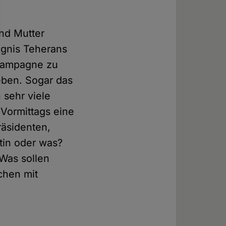
und Mutter
ngnis Teherans
 Kampagne zu
eben. Sogar das
 sehr viele
 Vormittags eine
räsidenten,
ltin oder was?
 Was sollen
chen mit