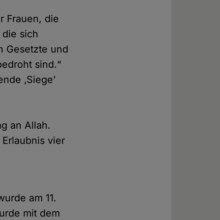
r Frauen, die
die sich
n Gesetzte und
bedroht sind.“
ende ‚Siege’
g an Allah.
Erlaubnis vier
wurde am 11.
wurde mit dem