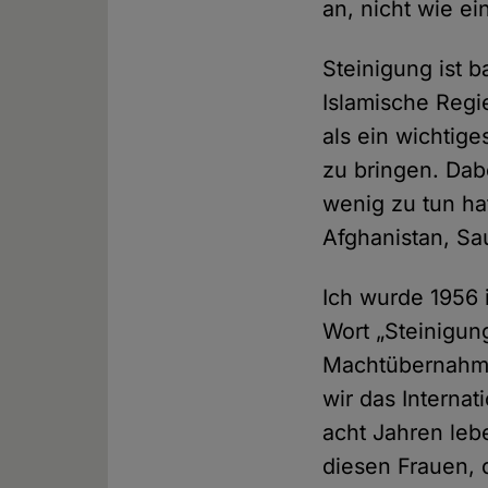
an, nicht wie ei
Steinigung ist 
Islamische Regi
als ein wichti
zu bringen. Dab
wenig zu tun hat
Afghanistan, Sa
Ich wurde 1956 
Wort „Steinigung
Machtübernahme 
wir das Interna
acht Jahren lebe
diesen Frauen, 