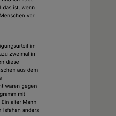
l das ist, wenn
i Menschen vor
gungsurteil im
azu zweimal in
en diese
Menschen aus dem
s
nt waren gegen
ogramm mit
 Ein alter Mann
 Isfahan anders