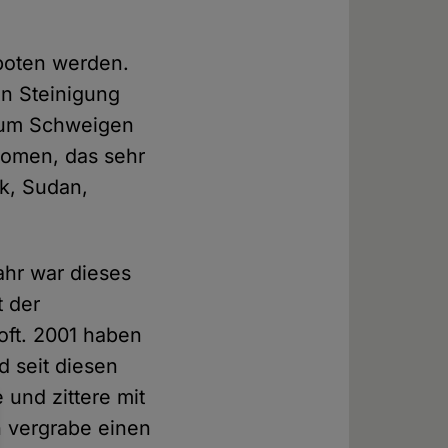
rboten werden.
en Steinigung
 zum Schweigen
nomen, das sehr
ak, Sudan,
ahr war dieses
t der
oft. 2001 haben
d seit diesen
 und zittere mit
h vergrabe einen