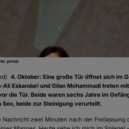
to: privat
hpd)
4. Oktober: Eine große Tür öffnet sich im 
-Ali Eskandari und Gilan Mohammadi treten mi
 vor die Tür. Beide waren sechs Jahre im Gefä
Sex, beide zur Steinigung verurteilt.
se Nachricht zwei Minuten nach der Freilassung 
eines Mannes. Heute sehe ich mich im Spiegel 