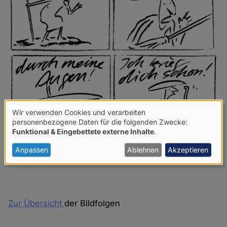
Wir verwenden Cookies und verarbeiten
Verwendung
personenbezogene Daten für die folgenden Zwecke:
Funktional & Eingebettete externe Inhalte
.
von
personenbezogenen
Anpassen
Ablehnen
Akzeptieren
Daten
und
Cookies
Zur Übersicht
der Bildfolgen