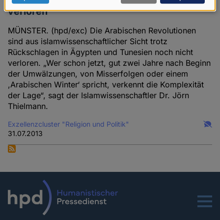
verloren“
Daten
und
MÜNSTER. (hpd/exc) Die Arabischen Revolutionen
Cookies
sind aus islamwissenschaftlicher Sicht trotz
Rückschlagen in Ägypten und Tunesien noch nicht
verloren. „Wer schon jetzt, gut zwei Jahre nach Beginn
der Umwälzungen, von Misserfolgen oder einem
,Arabischen Winter‘ spricht, verkennt die Komplexität
der Lage“, sagt der Islamwissenschaftler Dr. Jörn
Thielmann.
Exzellenzcluster "Religion und Politik"
31.07.2013
Menu