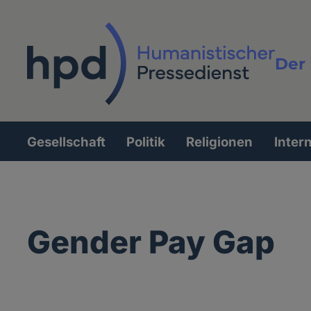
Direkt
zum
Inhalt
Der 
Vollt
Gesellschaft
Politik
Religionen
Inter
Hauptnavigation
Gender Pay Gap