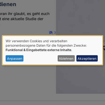
rdienen
ran ihr glaubt, es geht euch
 eine aktuelle Studie der
.
3
Wir verwenden Cookies und verarbeiten
Verwendung
personenbezogene Daten für die folgenden Zwecke:
Funktional & Eingebettete externe Inhalte
.
von
personenbezogenen
Anpassen
Ablehnen
Akzeptieren
Daten
und
Cookies