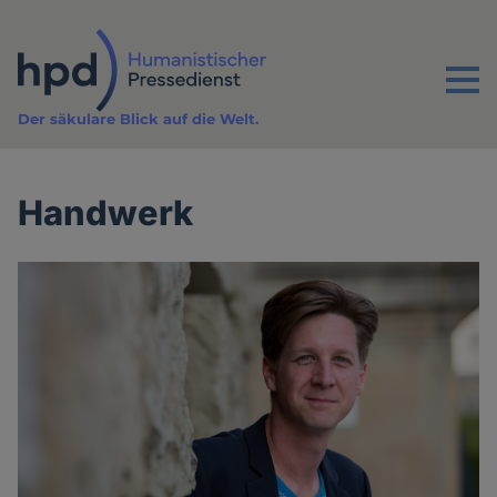
Direkt
zum
Inhalt
Menu
Der säkulare Blick auf die Welt.
Handwerk