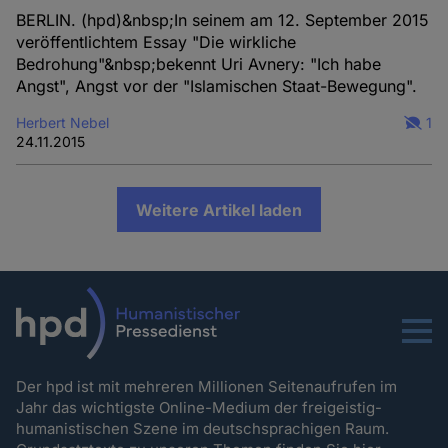
BERLIN. (hpd)&nbsp;In seinem am 12. September 2015
veröffentlichtem Essay "Die wirkliche
Bedrohung"&nbsp;bekennt Uri Avnery: "Ich habe
Angst", Angst vor der "Islamischen Staat-Bewegung".
Herbert Nebel
1
24.11.2015
Weitere Artikel laden
Menu
Der hpd ist mit mehreren Millionen Seitenaufrufen im
Jahr das wichtigste Online-Medium der freigeistig-
humanistischen Szene im deutschsprachigen Raum.