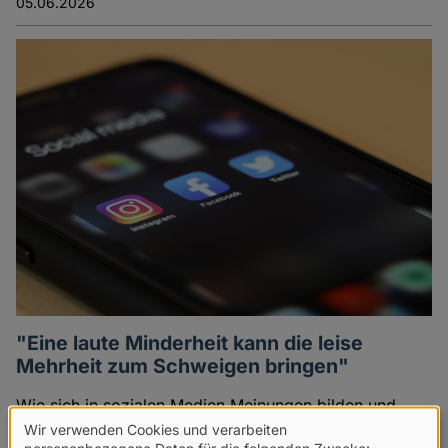
05.06.2026
"Eine laute Minderheit kann die leise
Mehrheit zum Schweigen bringen"
Wie sich in sozialen Medien Meinungen bilden und
inwiefern es dabei zu einer zunehmenden
Wir verwenden Cookies und verarbeiten