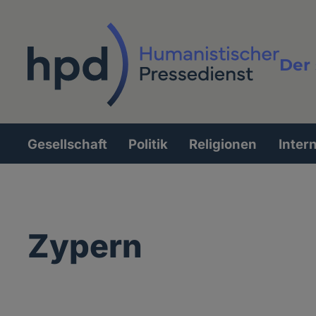
Direkt
zum
Inhalt
Der 
Vollt
Gesellschaft
Politik
Religionen
Inter
Hauptnavigation
Zypern