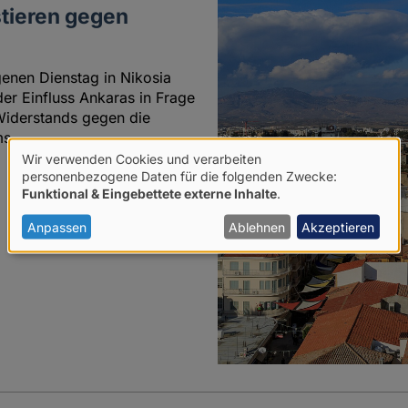
tieren gegen
enen Dienstag in Nikosia
er Einfluss Ankaras in Frage
 Widerstands gegen die
ms.
Wir verwenden Cookies und verarbeiten
Verwendung
personenbezogene Daten für die folgenden Zwecke:
Funktional & Eingebettete externe Inhalte
.
von
personenbezogenen
Anpassen
Ablehnen
Akzeptieren
Daten
und
Cookies