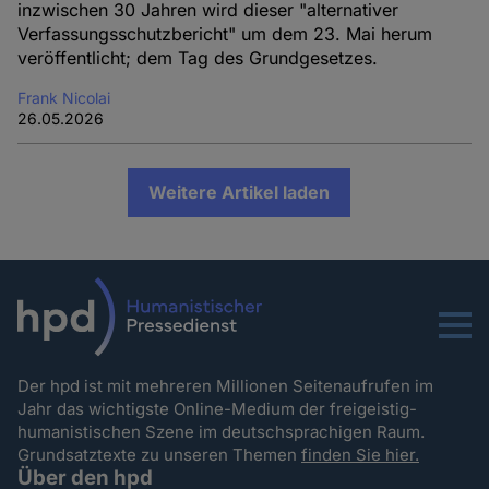
inzwischen 30 Jahren wird dieser "alternativer
Verfassungsschutzbericht" um dem 23. Mai herum
veröffentlicht; dem Tag des Grundgesetzes.
Frank Nicolai
26.05.2026
Weitere Artikel laden
Menu
Der hpd ist mit mehreren Millionen Seitenaufrufen im
Jahr das wichtigste Online-Medium der freigeistig-
humanistischen Szene im deutschsprachigen Raum.
Grundsatztexte zu unseren Themen
finden Sie hier.
Über den hpd