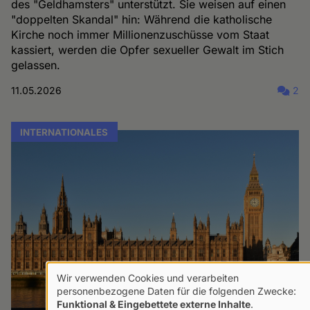
des "Geldhamsters" unterstützt. Sie weisen auf einen
"doppelten Skandal" hin: Während die katholische
Kirche noch immer Millionenzuschüsse vom Staat
kassiert, werden die Opfer sexueller Gewalt im Stich
gelassen.
11.05.2026
2
INTERNATIONALES
Wir verwenden Cookies und verarbeiten
Verwendung
personenbezogene Daten für die folgenden Zwecke:
Funktional & Eingebettete externe Inhalte
.