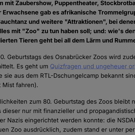
 mit Zaubershow, Puppentheater, Stockbrotb
ür Erwachsene gab es afrikanische Trommelgru
Bauchtanz und weitere "Attraktionen", bei den
alles mit "Zoo" zu tun haben soll; und: wie's d
ierten Tieren geht bei all dem Lärm und Rumme
80. Geburtstags des Osnabrücker Zoos wird zud
ittelt. Es geht um
Quizfragen und ungeheuer or
ie sie aus dem RTL-Dschungelcamp bekannt sind
 Mist fahren).
rlichkeiten zum 80. Geburtstag des Zoos bleibt 
 dieser nur mit finanzieller und propagandistisc
er Nazis eingerichtet werden konnte: die NSDA
uen Zoo ausdrücklich, zudem stand er unter per