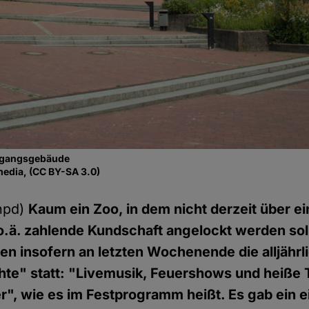
ngangsgebäude
media, (CC BY-SA 3.0)
hpd)
Kaum ein Zoo, in dem nicht derzeit über ei
.ä. zahlende Kundschaft angelockt werden sol
n insofern an letzten Wochenende die alljährl
te" statt: "Livemusik, Feuershows und heiße 
r", wie es im Festprogramm heißt. Es gab ein 