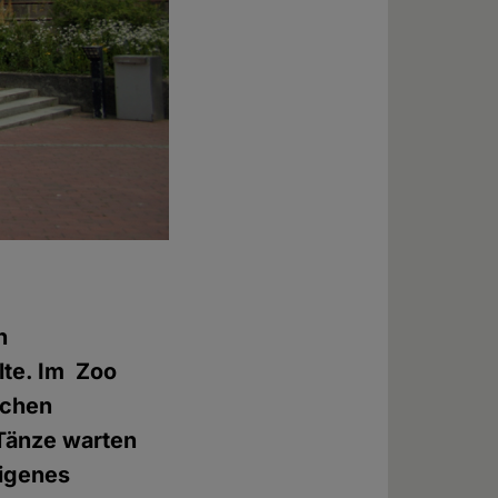
n
lte. Im Zoo
ichen
Tänze warten
eigenes