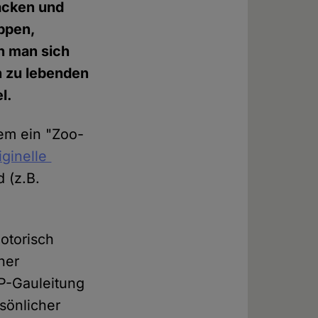
acken und
ppen,
en man sich
en zu lebenden
l.
em ein "Zoo-
iginelle
 (z.B.
notorisch
her
P-Gauleitung
sönlicher