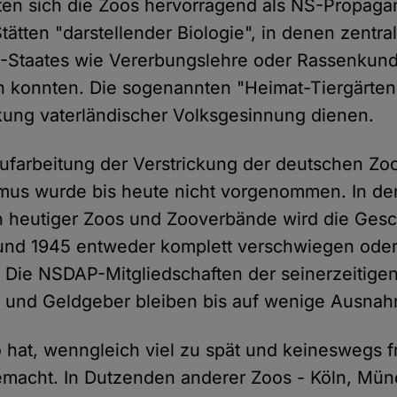
eten sich die Zoos hervorragend als NS-Propag
Stätten "darstellender Biologie", in denen zentr
Staates wie Vererbungslehre oder Rassenkund
 konnten. Die sogenannten "Heimat-Tiergärten
ung vaterländischer Volksgesinnung dienen.
Aufarbeitung der Verstrickung der deutschen Zo
smus wurde bis heute nicht vorgenommen. In de
n heutiger Zoos und Zooverbände wird die Gesc
und 1945 entweder komplett verschwiegen oder 
 Die NSDAP-Mitgliedschaften der seinerzeitigen
e und Geldgeber bleiben bis auf wenige Ausna
 hat, wenngleich viel zu spät und keineswegs fr
macht. In Dutzenden anderer Zoos - Köln, Mün