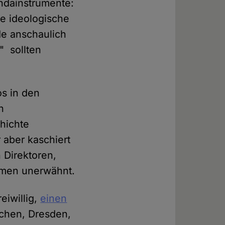
andainstrumente:
ale ideologische
e anschaulich
" sollten
os in den
n
hichte
aber kaschiert
 Direktoren,
hmen unerwähnt.
eiwillig,
einen
chen, Dresden,