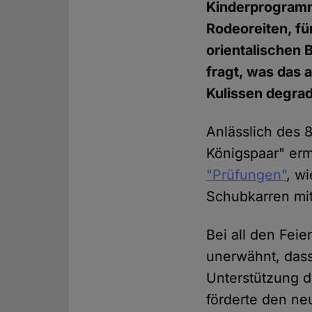
Kinderprogramm
Rodeoreiten, f
orientalischen 
fragt, was das 
Kulissen degrad
Anlässlich des 
Königspaar" erm
"Prüfungen"
, w
Schubkarren mit
Bei all den Feie
unerwähnt, dass
Unterstützung d
förderte den ne