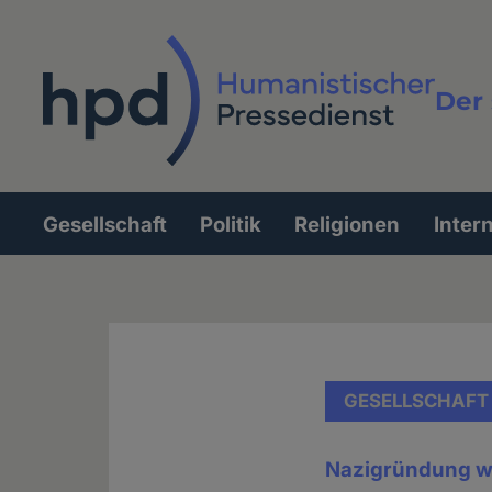
Direkt
zum
Inhalt
Der 
Vollt
Gesellschaft
Politik
Religionen
Inter
Hauptnavigation
GESELLSCHAFT
Nazigründung wi