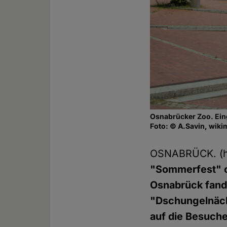
Osnabrücker Zoo. Ei
Foto: © A.Savin, wiki
OSNABRÜCK. (
"Sommerfest" o
Osnabrück fande
"Dschungelnäch
auf die Besuche