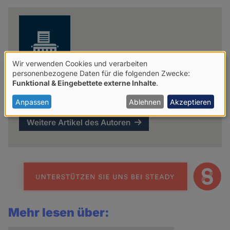
news
Wir verwenden Cookies und verarbeiten
Verwendung
personenbezogene Daten für die folgenden Zwecke:
Funktional & Eingebettete externe Inhalte
.
von
Stiftung Geistesfreiheit
personenbezogenen
Anpassen
Ablehnen
Akzeptieren
Daten
Weitere Artikel des Autoren
und
Cookies
Mehr lesen über: