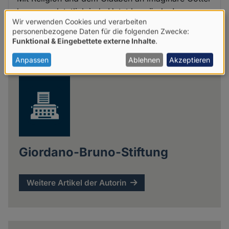
kann man letztlich jede Untat begründen!
Wir verwenden Cookies und verarbeiten
Verwendung
personenbezogene Daten für die folgenden Zwecke:
Funktional & Eingebettete externe Inhalte
.
von
Share
personenbezogenen
Anpassen
Ablehnen
Akzeptieren
news
Daten
und
Cookies
Giordano-Bruno-Stiftung
Weitere Artikel der Autorin