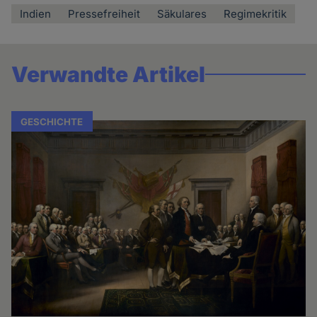
Indien
Pressefreiheit
Säkulares
Regimekritik
Verwandte Artikel
GESCHICHTE