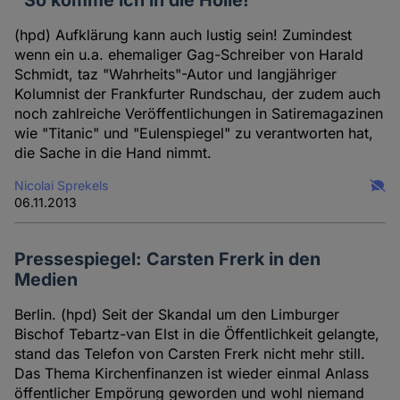
"So komme ich in die Hölle!"
Artikel
(hpd) Aufklärung kann auch lustig sein! Zumindest
des
wenn ein u.a. ehemaliger Gag-Schreiber von Harald
Autoren
Schmidt, taz "Wahrheits"-Autor und langjähriger
Kolumnist der Frankfurter Rundschau, der zudem auch
noch zahlreiche Veröffentlichungen in Satiremagazinen
wie "Titanic" und "Eulenspiegel" zu verantworten hat,
die Sache in die Hand nimmt.
Nicolai Sprekels
06.11.2013
Pressespiegel: Carsten Frerk in den
Medien
Berlin. (hpd) Seit der Skandal um den Limburger
Bischof Tebartz-van Elst in die Öffentlichkeit gelangte,
stand das Telefon von Carsten Frerk nicht mehr still.
Das Thema Kirchenfinanzen ist wieder einmal Anlass
öffentlicher Empörung geworden und wohl niemand