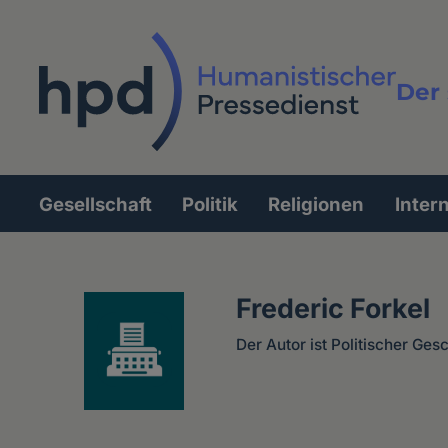
Direkt
zum
Inhalt
Der 
Vollt
Gesellschaft
Politik
Religionen
Inter
Hauptnavigation
Frederic Forkel
Der Autor ist Politischer Ges