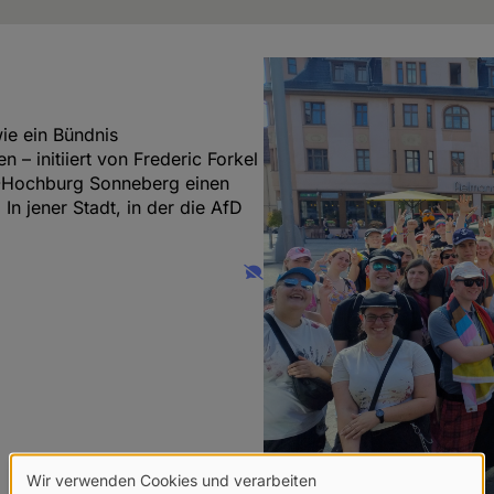
ie ein Bündnis
n – initiiert von Frederic Forkel
D-Hochburg Sonneberg einen
 In jener Stadt, in der die AfD
Wir verwenden Cookies und verarbeiten