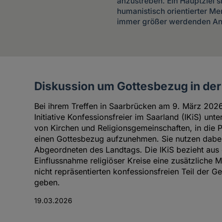
anzustreben. Ein Hauptziel si
humanistisch orientierter Me
immer größer werdenden Ante
Diskussion um Gottesbezug in de
Artikel
der
Bei ihrem Treffen in Saarbrücken am 9. März 2026 
Autorin
Initiative Konfessionsfreier im Saarland (IKiS) un
von Kirchen und Religionsgemeinschaften, in die 
einen Gottesbezug aufzunehmen. Sie nutzen dabei 
Abgeordneten des Landtags. Die IKiS bezieht aus d
Einflussnahme religiöser Kreise eine zusätzliche M
nicht repräsentierten konfessionsfreien Teil der G
geben.
19.03.2026