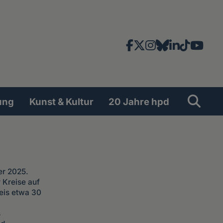
Facebook
X
Instagram
Bluesky
LinkedIn
TikTok
YouT
News-
und
Social
Suche
Su
ung
Kunst & Kultur
20 Jahre hpd
Network
er 2025.
 Kreise auf
eis etwa 30
s