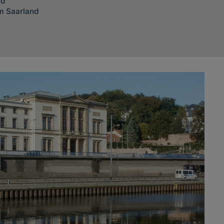
nd
im Saarland