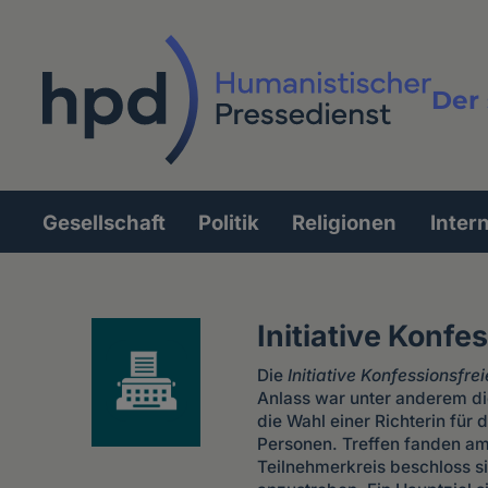
Direkt
zum
Inhalt
Der 
Vollt
Gesellschaft
Politik
Religionen
Inter
Hauptnavigation
Initiative Konfe
Die
Initiative Konfessionsfre
Anlass war unter anderem di
die Wahl einer Richterin fü
Personen. Treffen fanden am
Teilnehmerkreis beschloss s