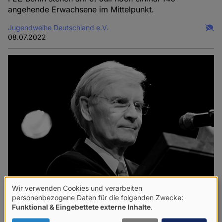
angehende Erwachsene im Mittelpunkt.
Jugendweihe Deutschland e.V.
08.07.2022
Wir verwenden Cookies und verarbeiten
Verwendung
personenbezogene Daten für die folgenden Zwecke:
"Es ist eine traurige Pflicht"
Funktional & Eingebettete externe Inhalte
.
von