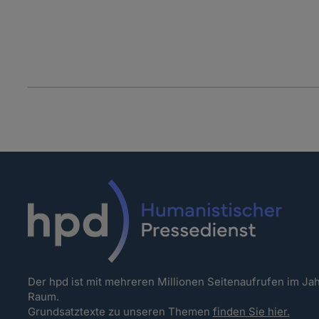
Der hpd ist mit mehreren Millionen Seitenaufrufen im J
Raum.
Grundsatztexte zu unseren Themen
finden Sie hier.