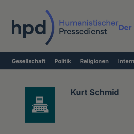
Direkt
zum
Inhalt
Der 
Vollt
Gesellschaft
Politik
Religionen
Inter
Hauptnavigation
Kurt Schmid