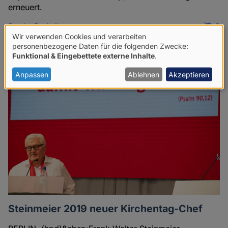
erneuert.
Sandra Pacholke
8
02.12.2015
Wir verwenden Cookies und verarbeiten
Verwendung
personenbezogene Daten für die folgenden Zwecke:
Funktional & Eingebettete externe Inhalte
.
von
personenbezogenen
Anpassen
Ablehnen
Akzeptieren
Daten
und
Cookies
Steinmeier 2019 neuer Kirchentag-Chef