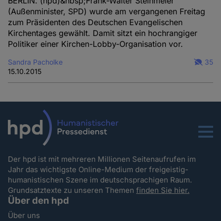
BERLIN. (hpd)&nbsp;Frank-Walter Steinmeier
(Außenminister, SPD) wurde am vergangenen Freitag
zum Präsidenten des Deutschen Evangelischen
Kirchentages gewählt. Damit sitzt ein hochrangiger
Politiker einer Kirchen-Lobby-Organisation vor.
Sandra Pacholke
35
15.10.2015
Menu
Der hpd ist mit mehreren Millionen Seitenaufrufen im
Jahr das wichtigste Online-Medium der freigeistig-
humanistischen Szene im deutschsprachigen Raum.
Grundsatztexte zu unseren Themen
finden Sie hier.
Über den hpd
Über uns