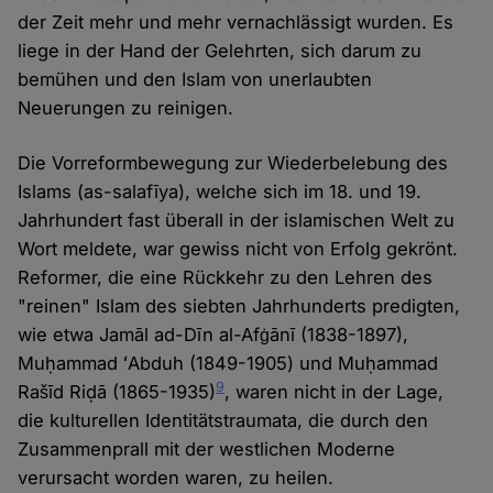
der Zeit mehr und mehr vernachlässigt wurden. Es
liege in der Hand der Gelehrten, sich darum zu
bemühen und den Islam von unerlaubten
Neuerungen zu reinigen.
Die Vorreformbewegung zur Wiederbelebung des
Islams (as-salafīya), welche sich im 18. und 19.
Jahrhundert fast überall in der islamischen Welt zu
Wort meldete, war gewiss nicht von Erfolg gekrönt.
Reformer, die eine Rückkehr zu den Lehren des
"reinen" Islam des siebten Jahrhunderts predigten,
wie etwa Jamāl ad-Dīn al-Afġānī (1838-1897),
Muḥammad ʻAbduh (1849-1905) und Muḥammad
9
Rašīd Riḍā (1865-1935)
, waren nicht in der Lage,
die kulturellen Identitätstraumata, die durch den
Zusammenprall mit der westlichen Moderne
verursacht worden waren, zu heilen.