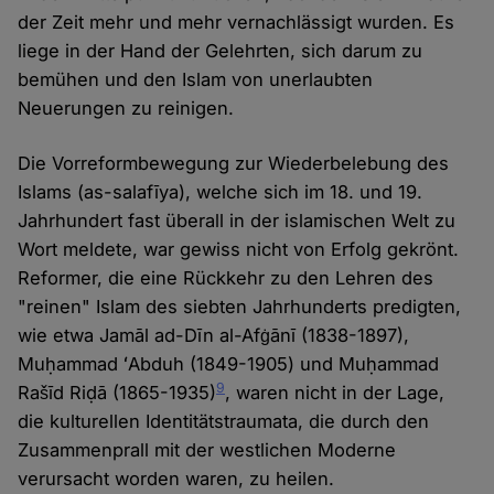
der Zeit mehr und mehr vernachlässigt wurden. Es
liege in der Hand der Gelehrten, sich darum zu
bemühen und den Islam von unerlaubten
Neuerungen zu reinigen.
Die Vorreformbewegung zur Wiederbelebung des
Islams (as-salafīya), welche sich im 18. und 19.
Jahrhundert fast überall in der islamischen Welt zu
Wort meldete, war gewiss nicht von Erfolg gekrönt.
Reformer, die eine Rückkehr zu den Lehren des
"reinen" Islam des siebten Jahrhunderts predigten,
wie etwa Jamāl ad-Dīn al-Afġānī (1838-1897),
Muḥammad ʻAbduh (1849-1905) und Muḥammad
9
Rašīd Riḍā (1865-1935)
, waren nicht in der Lage,
die kulturellen Identitätstraumata, die durch den
Zusammenprall mit der westlichen Moderne
verursacht worden waren, zu heilen.