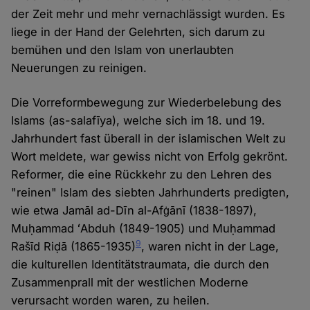
der Zeit mehr und mehr vernachlässigt wurden. Es
liege in der Hand der Gelehrten, sich darum zu
bemühen und den Islam von unerlaubten
Neuerungen zu reinigen.
Die Vorreformbewegung zur Wiederbelebung des
Islams (as-salafīya), welche sich im 18. und 19.
Jahrhundert fast überall in der islamischen Welt zu
Wort meldete, war gewiss nicht von Erfolg gekrönt.
Reformer, die eine Rückkehr zu den Lehren des
"reinen" Islam des siebten Jahrhunderts predigten,
wie etwa Jamāl ad-Dīn al-Afġānī (1838-1897),
Muḥammad ʻAbduh (1849-1905) und Muḥammad
9
Rašīd Riḍā (1865-1935)
, waren nicht in der Lage,
die kulturellen Identitätstraumata, die durch den
Zusammenprall mit der westlichen Moderne
verursacht worden waren, zu heilen.