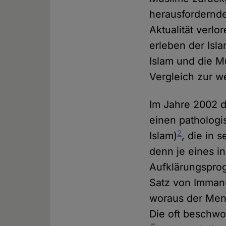
herausfordernde 
Aktualität verl
erleben der Isl
Islam und die M
Vergleich zur we
Im Jahre 2002 
einen pathologi
2
Islam)
, die in
denn je eines i
Aufklärungspro
Satz von Immanu
woraus der Men
Die oft beschwo