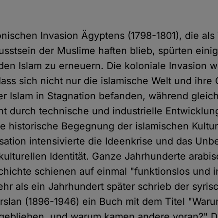
onischen Invasion Ägyptens (1798-1801), die al
usstsein der Muslime haften blieb, spürten eini
den Islam zu erneuern. Die koloniale Invasion w
ass sich nicht nur die islamische Welt und ihre 
r Islam in Stagnation befanden, während gleich
t durch technische und industrielle Entwicklun
 historische Begegnung der islamischen Kultur
isation intensivierte die Ideenkrise und das Un
 kulturellen Identität. Ganze Jahrhunderte arabi
chichte schienen auf einmal "funktionslos und i
ehr als ein Jahrhundert später schrieb der syris
rslan (1896-1946) ein Buch mit dem Titel "Waru
geblieben, und warum kamen andere voran?" D