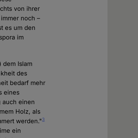
chts von ihrer
t immer noch –
ist es um den
aspora im
) dem Islam
nkheit des
eit bedarf mehr
s eines
 auch einen
mmem Holz, als
3
mmert werden."
lime ein