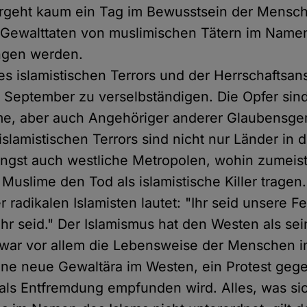
ergeht kaum ein Tag im Bewusstsein der Mensc
 Gewalttaten von muslimischen Tätern im Namen
ngen werden.
des islamistischen Terrors und der Herrschaftsa
1. September zu verselbständigen. Die Opfer sin
me, aber auch Angehöriger anderer Glaubensge
slamistischen Terrors sind nicht nur Länder in 
ängst auch westliche Metropolen, wohin zumeist
uslime den Tod als islamistische Killer tragen.
r radikalen Islamisten lautet: "Ihr seid unsere F
 ihr seid." Der Islamismus hat den Westen als se
zwar vor allem die Lebensweise der Menschen 
ine neue Gewaltära im Westen, ein Protest gege
e als Entfremdung empfunden wird. Alles, was si