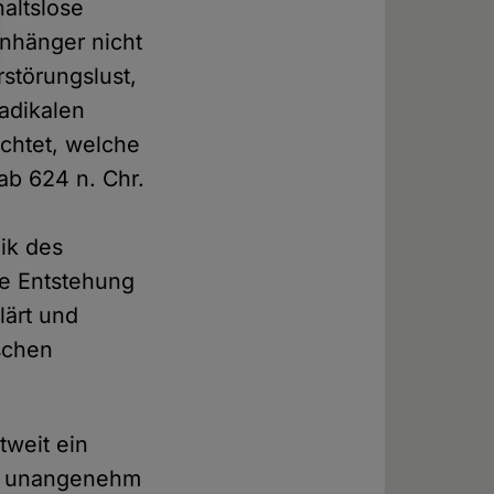
altslose
Anhänger nicht
rstörungslust,
adikalen
chtet, welche
ab 624 n. Chr.
ik des
ie Entstehung
lärt und
ischen
tweit ein
it unangenehm