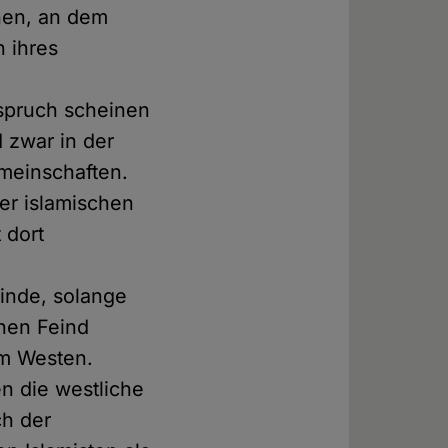
hen, an dem
 ihres
nspruch scheinen
d zwar in der
meinschaften.
der islamischen
 dort
einde, solange
inen Feind
im Westen.
n die westliche
ch der