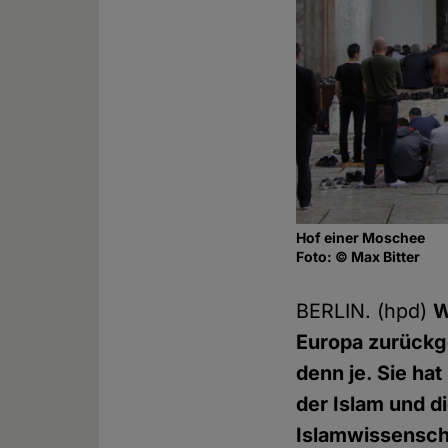
Hof einer Moschee
Foto: © Max Bitter
BERLIN. (hpd)
W
Europa zurückge
denn je. Sie hat
der Islam und d
Islamwissensch