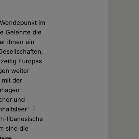
s Wendepunkt im
ge Gelehrte die
ar ihnen ein
Gesellschaften,
zeitig Europas
gen weiter
 mit der
behagen
scher und
1
nhaltsleer".
ch-libanesische
m sind die
iese