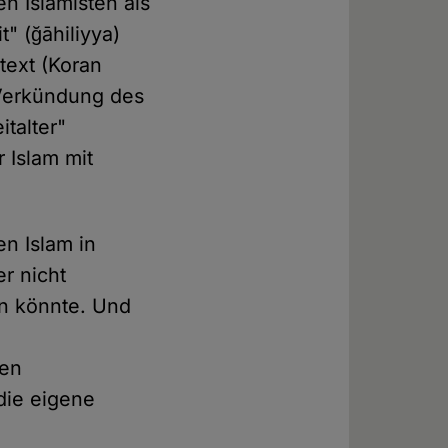
en Islamisten als
" (ğāhiliyya)
text (Koran
 Verkündung des
italter"
r Islam mit
en Islam in
r nicht
en könnte. Und
n
den
die eigene