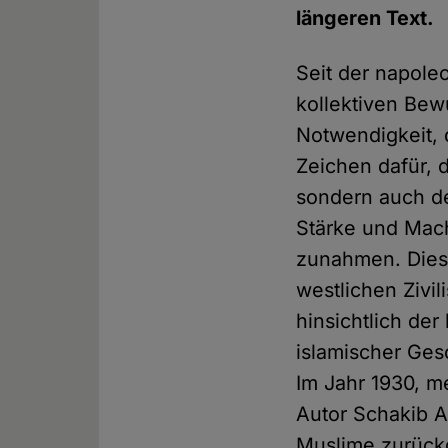
längeren Text.
Seit der napole
kollektiven Bew
Notwendigkeit, 
Zeichen dafür, d
sondern auch de
Stärke und Mach
zunahmen. Diese
westlichen Zivil
hinsichtlich der
islamischer Ges
Im Jahr 1930, m
Autor Schakib A
Muslime zurück