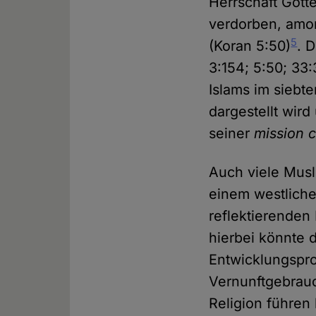
Herrschaft Gotte
verdorben, amor
5
(Koran 5:50)
. 
3:154; 5:50; 33
Islams im siebte
dargestellt wird
seiner
mission ci
Auch viele Musl
einem westliche
reflektierenden
hierbei könnte 
Entwicklungspro
Vernunftgebrauc
Religion führen