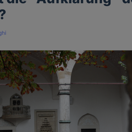
?
ghi