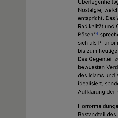
Überlegenheitsg
Nostalgie, welc
entspricht. Das 
Radikalität und
4
Bösen"
spreche
sich als Phänom
bis zum heutige
Das Gegenteil z
bewussten Verdr
des Islams und 
idealisiert, son
Aufklärung der k
Horrormeldungen
Bestandteil de