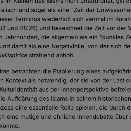
s im Namen des Islams nicht unterordnet, gilt d
alisch und sogar als eine "Zeit der Unwissenheit
Dieser Terminus wiederholt sich viermal im Koran
:33 und 48:26) und bezeichnet die Zeit vor der
n Jahrhundert, die allgemein als ein "dunkles Ze
 und damit als eine Negativfolie, von der sich de
vilisatrice
strahlend abhob.
ime betrachten die Etablierung eines aufgeklärt
n Kontext als notwendig, der sie von der Last de
 Kulturidentität aus der Innenperspektive befrei
die Aufklärung des Islams in seinem historische
zess eine essentielle Rolle spielen, die durch 
h eine mutige und ehrliche Innendebatte über 
 könnte.