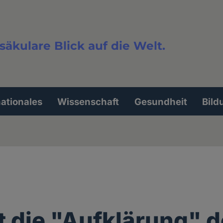
säkulare Blick auf die Welt.
extsuche
nationales
Wissenschaft
Gesundheit
Bild
t die "Aufklärung" 