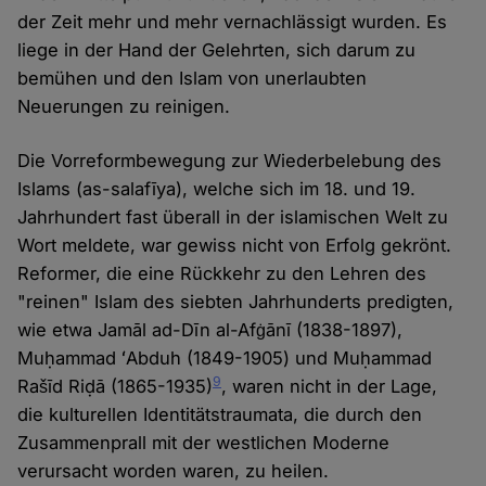
der Zeit mehr und mehr vernachlässigt wurden. Es
liege in der Hand der Gelehrten, sich darum zu
bemühen und den Islam von unerlaubten
Neuerungen zu reinigen.
Die Vorreformbewegung zur Wiederbelebung des
Islams (as-salafīya), welche sich im 18. und 19.
Jahrhundert fast überall in der islamischen Welt zu
Wort meldete, war gewiss nicht von Erfolg gekrönt.
Reformer, die eine Rückkehr zu den Lehren des
"reinen" Islam des siebten Jahrhunderts predigten,
wie etwa Jamāl ad-Dīn al-Afġānī (1838-1897),
Muḥammad ʻAbduh (1849-1905) und Muḥammad
9
Rašīd Riḍā (1865-1935)
, waren nicht in der Lage,
die kulturellen Identitätstraumata, die durch den
Zusammenprall mit der westlichen Moderne
verursacht worden waren, zu heilen.