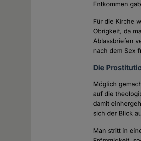
Entkommen gab u
Für die Kirche w
Obrigkeit, da m
Ablassbriefen ve
nach dem Sex fr
Die Prostitut
Möglich gemacht
auf die theolog
damit einhergeh
sich der Blick au
Man stritt in e
Frömmigkeit, so