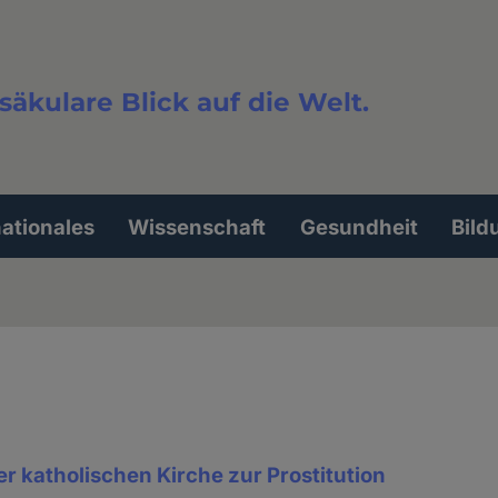
säkulare Blick auf die Welt.
extsuche
nationales
Wissenschaft
Gesundheit
Bild
er katholischen Kirche zur Prostitution