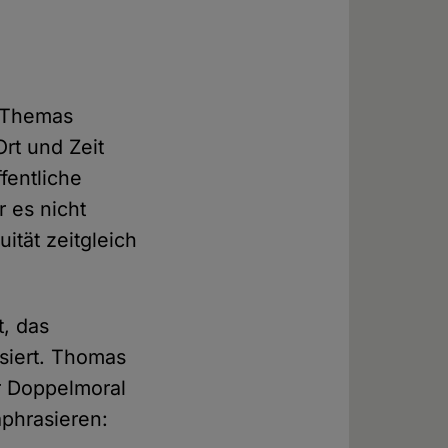
s Themas
rt und Zeit
fentliche
 es nicht
tät zeitgleich
t, das
isiert. Thomas
r Doppelmoral
aphrasieren: