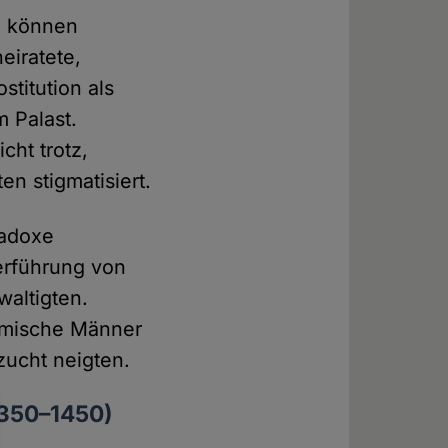
, können
eiratete,
titution als
m Palast.
cht trotz,
en stigmatisiert.
radoxe
erführung von
altigten.
limische Männer
zucht neigten.
1350–1450)