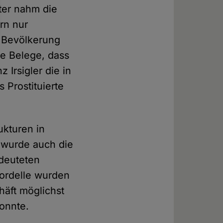
ter nahm die
ern nur
n Bevölkerung
he Belege, dass
 Irsigler die in
 Prostituierte
ukturen in
 wurde auch die
deuteten
Bordelle wurden
häft möglichst
konnte.