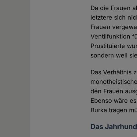
Da die Frauen a
letztere sich ni
Frauen vergewal
Ventilfunktion f
Prostituierte wu
sondern weil sie
Das Verhältnis z
monotheistische
den Frauen ausg
Ebenso wäre es 
Burka tragen mü
Das Jahrhunde