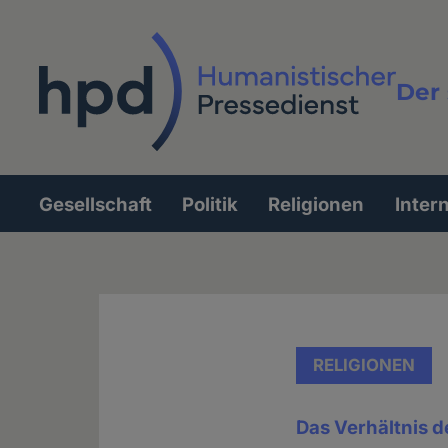
Direkt
zum
Inhalt
Der 
Vollt
Gesellschaft
Politik
Religionen
Inter
Hauptnavigation
RELIGIONEN
Das Verhältnis d