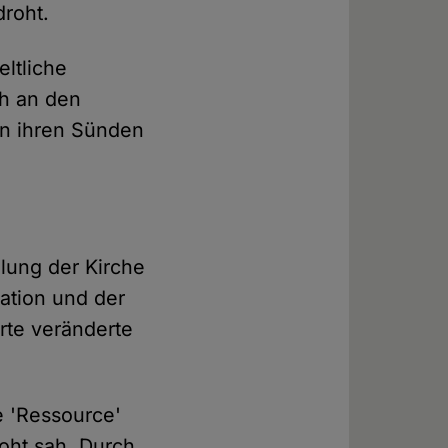
roht.
eltliche
ch an den
von ihren Sünden
lung der Kirche
ation und der
rte veränderte
e 'Ressource'
roht sah. Durch