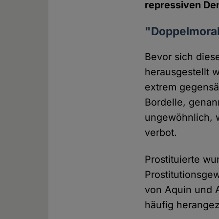
repressiven Den
"Doppelmoral 
Bevor sich dies
herausgestellt 
extrem gegensät
Bordelle, genan
ungewöhnlich, w
verbot.
Prostituierte wu
Prostitutionsgew
von Aquin und A
häufig herangez