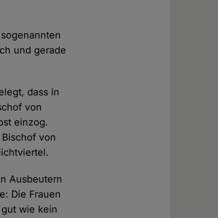
am sogenannten
uch und gerade
legt, dass in
schof von
bst einzog.
 Bischof von
chtviertel.
en Ausbeutern
de: Die Frauen
 gut wie kein