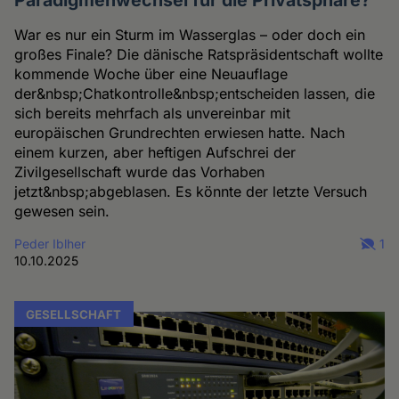
Paradigmenwechsel für die Privatsphäre?
War es nur ein Sturm im Wasserglas – oder doch ein
großes Finale? Die dänische Ratspräsidentschaft wollte
kommende Woche über eine Neuauflage
der&nbsp;Chatkontrolle&nbsp;entscheiden lassen, die
sich bereits mehrfach als unvereinbar mit
europäischen Grundrechten erwiesen hatte. Nach
einem kurzen, aber heftigen Aufschrei der
Zivilgesellschaft wurde das Vorhaben
jetzt&nbsp;abgeblasen. Es könnte der letzte Versuch
gewesen sein.
Peder Iblher
1
10.10.2025
GESELLSCHAFT