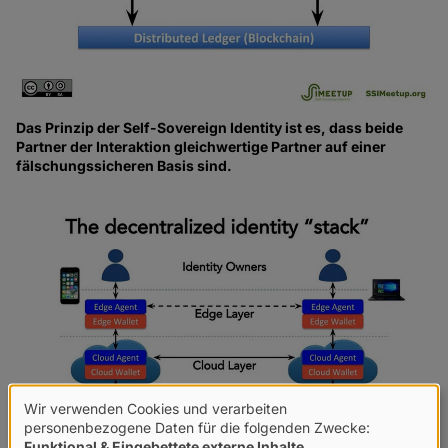
Das Prinzip der Self-Sovereign Identity ist es, dass beide
Partner der Interaktion gleichwertige Partner auf einer
fälschungssicheren Basis sind.
Wir verwenden Cookies und verarbeiten
Verwendung
personenbezogene Daten für die folgenden Zwecke:
Funktional & Eingebettete externe Inhalte
.