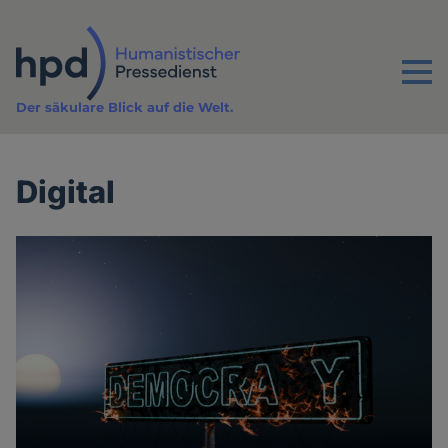
Direkt
zum
Inhalt
Menu
Der säkulare Blick auf die Welt.
Digital