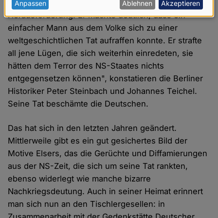
Aber warum Stauffenberg? "Georg Elser war eine
personenbezogenen
Anpassen
Ablehnen
Akzeptieren
Herausforderung. Er machte deutlich, dass ein
Daten
einfacher Mann aus dem Volke sich zu einer
und
weltgeschichtlichen Tat aufraffen konnte. Er strafte
Cookies
all jene Lügen, die sich weiterhin einredeten, sie
hätten dem Terror des NS-Staates nichts
entgegensetzen können", konstatieren die Berliner
Historiker Peter Steinbach und Johannes Teichel.
Seine Tat beschämte die Deutschen.
Das hat sich in den letzten Jahren geändert.
Mittlerweile gibt es ein gut gesichertes Bild der
Motive Elsers, das die Gerüchte und Diffamierungen
aus der NS-Zeit, die sich um seine Tat rankten,
ebenso widerlegt wie manche bizarre
Nachkriegsdeutung. Auch in seiner Heimat erinnert
man sich nun an den Tischlergesellen: in
Zusammenarbeit mit der Gedenkstätte Deutscher