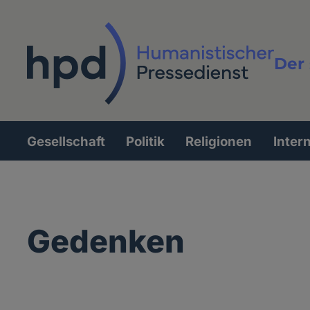
Direkt
zum
Inhalt
Der 
Vollt
Gesellschaft
Politik
Religionen
Inter
Hauptnavigation
Gedenken