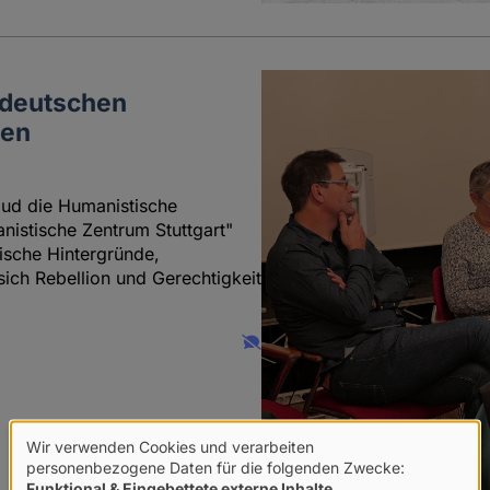
 deutschen
gen
lud die Humanistische
istische Zentrum Stuttgart"
ische Hintergründe,
sich Rebellion und Gerechtigkeit
Wir verwenden Cookies und verarbeiten
Verwendung
personenbezogene Daten für die folgenden Zwecke:
Funktional & Eingebettete externe Inhalte
.