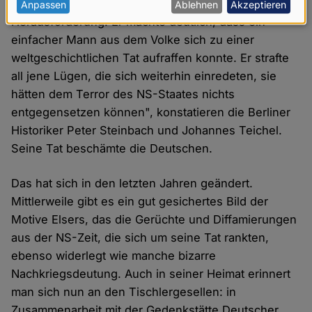
Aber warum Stauffenberg? "Georg Elser war eine
personenbezogenen
Anpassen
Ablehnen
Akzeptieren
Herausforderung. Er machte deutlich, dass ein
Daten
einfacher Mann aus dem Volke sich zu einer
und
weltgeschichtlichen Tat aufraffen konnte. Er strafte
Cookies
all jene Lügen, die sich weiterhin einredeten, sie
hätten dem Terror des NS-Staates nichts
entgegensetzen können", konstatieren die Berliner
Historiker Peter Steinbach und Johannes Teichel.
Seine Tat beschämte die Deutschen.
Das hat sich in den letzten Jahren geändert.
Mittlerweile gibt es ein gut gesichertes Bild der
Motive Elsers, das die Gerüchte und Diffamierungen
aus der NS-Zeit, die sich um seine Tat rankten,
ebenso widerlegt wie manche bizarre
Nachkriegsdeutung. Auch in seiner Heimat erinnert
man sich nun an den Tischlergesellen: in
Zusammenarbeit mit der Gedenkstätte Deutscher