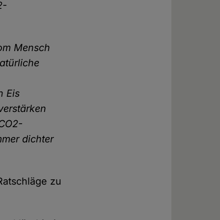
2-
 vom Mensch
atürliche
n Eis
erstärken
 CO2-
mmer dichter
 Ratschläge zu