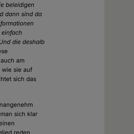
ie beleidigen
nd dann sind da
informationen
 einfach
 Und die deshalb
ese
r auch am
 wie sie auf
htet sich das
s unangenehm
man sich klar
einen
glied reden