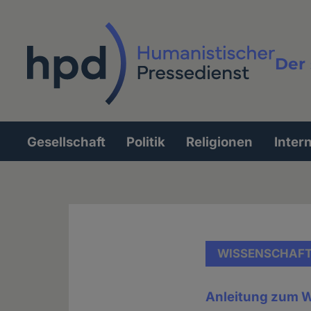
Direkt
zum
Inhalt
Der 
Vollt
Gesellschaft
Politik
Religionen
Inter
Hauptnavigation
WISSENSCHAF
Anleitung zum 