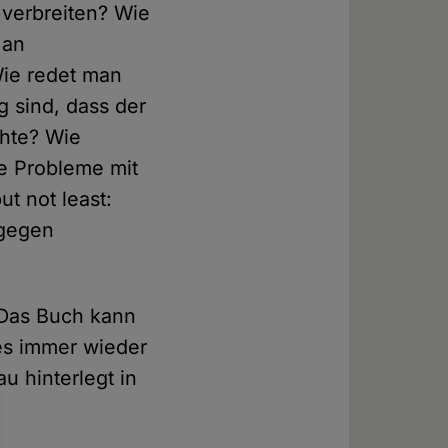
verbreiten? Wie
 an
ie redet man
 sind, dass der
hte? Wie
e Probleme mit
t not least:
 gegen
 Das Buch kann
es immer wieder
u hinterlegt in