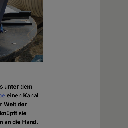
is unter dem
be
einen Kanal.
r Welt der
knüpft sie
n an die Hand.