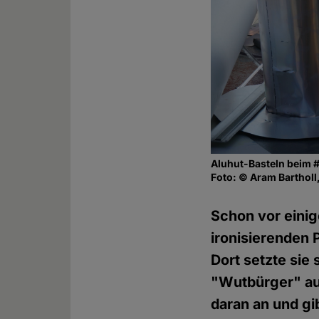
Aluhut-Basteln beim
Foto: © Aram Bartholl,
Schon vor einig
ironisierende
Dort setzte sie
"Wutbürger" aus
daran an und gi