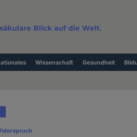
säkulare Blick auf die Welt.
extsuche
nationales
Wissenschaft
Gesundheit
Bild
T
Widerspruch