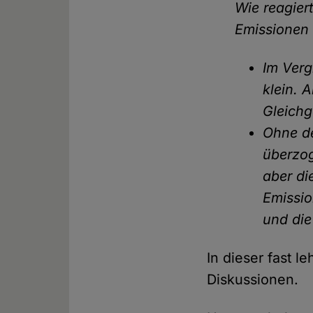
Wie reagier
Emissionen 
Im Verg
klein. 
Gleichg
Ohne de
überzo
aber di
Emissio
und die
In dieser fast l
Diskussionen.