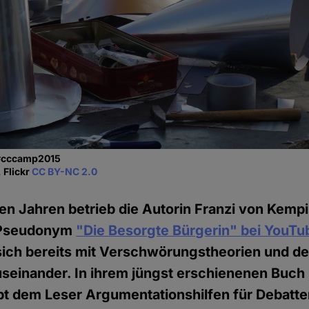
 #cccamp2015
 Flickr
CC BY-NC 2.0
en Jahren betrieb die Autorin Franzi von Kemp
n Pseudonym
"Die Besorgte Bürgerin" bei YouTu
 sich bereits mit Verschwörungstheorien und de
einander. In ihrem jüngst erschienenen Buch 
bt dem Leser Argumentationshilfen für Debatte