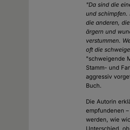
"Da sind die ein
und schimpfen. D
die anderen, die
ärgern und wund
verstummen. Wei
oft die schweig
"schweigende Me
Stamm- und Fami
aggressiv vorge
Buch.
Die Autorin erk
empfundenen – D
werden, wie wi
Unterschied, ob