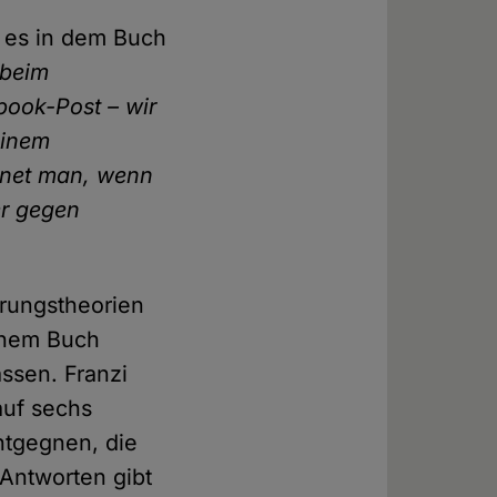
m es in dem Buch
 beim
book-Post – wir
einem
gnet man, wenn
er gegen
rungstheorien
inem Buch
ssen. Franzi
auf sechs
tgegnen, die
Antworten gibt